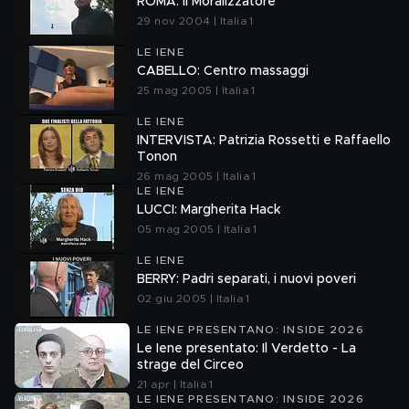
ROMA: Il Moralizzatore
29 nov 2004 | Italia 1
LE IENE
CABELLO: Centro massaggi
25 mag 2005 | Italia 1
LE IENE
INTERVISTA: Patrizia Rossetti e Raffaello
Tonon
26 mag 2005 | Italia 1
LE IENE
LUCCI: Margherita Hack
05 mag 2005 | Italia 1
LE IENE
BERRY: Padri separati, i nuovi poveri
02 giu 2005 | Italia 1
LE IENE PRESENTANO: INSIDE 2026
Le Iene presentato: Il Verdetto - La
strage del Circeo
21 apr | Italia 1
LE IENE PRESENTANO: INSIDE 2026