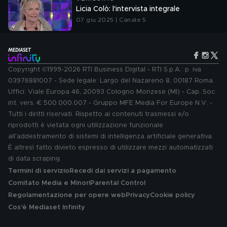
Licia Colò: l'intervista integrale
07 giu 2025 | Canale 5
Copyright ©1999-2026 RTI Business Digital - RTI S.p.A.: p. iva
03976881007 - Sede legale: Largo del Nazareno 8, 00187 Roma.
Uffici: Viale Europa 46, 20093 Cologno Monzese (MI) - Cap. Soc.
int. vers. € 500.000.007 - Gruppo MFE Media For Europe N.V. -
Tutti i diritti riservati. Rispetto ai contenuti trasmessi e/o
riprodotti è vietata ogni utilizzazione funzionale
all'addestramento di sistemi di intelligenza artificiale generativa.
È altresì fatto divieto espresso di utilizzare mezzi automatizzati
di data scraping.
Termini di servizio
Recedi dai servizi a pagamento
Comitato Media e Minori
Parental Control
Regolamentazione per opere web
Privacy
Cookie policy
Cos'è Mediaset Infinity