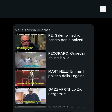
Nella stessa puntata
REI: Salerno: rischio
cancro per le polveri
delle Fonderie Pisano?
PECORARO: Ospedali
da incubo: la
'ndrangheta dietro la
malasanità in Calabria?
MARTINELLI: Emma, il
politico della Lega non
si scusa per l'insulto
"Apri le cosce"
GAZZARRINI: Lo Zio
Bergomi e
l'apparizione della
Madonna: lo scherzo
de Le Iene
DI SARNO: Il razzismo