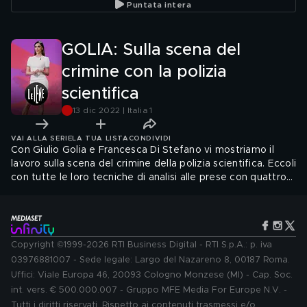
Puntata intera
GOLIA: Sulla scena del
crimine con la polizia
scientifica
13 dic 2022 | Italia 1
VAI ALLA SERIE
LA TUA LISTA
CONDIVIDI
Con Giulio Golia e Francesca Di Stefano vi mostriamo il
lavoro sulla scena del crimine della polizia scientifica. Eccoli
con tutte le loro tecniche di analisi alle prese con quattro
delitti, quello di Valeriano Poli, Pasqualina La Barbuta,
Emanuel Stoica e Carla Molinari
Copyright ©1999-2026 RTI Business Digital - RTI S.p.A.: p. iva
03976881007 - Sede legale: Largo del Nazareno 8, 00187 Roma.
Uffici: Viale Europa 46, 20093 Cologno Monzese (MI) - Cap. Soc.
int. vers. € 500.000.007 - Gruppo MFE Media For Europe N.V. -
Tutti i diritti riservati. Rispetto ai contenuti trasmessi e/o