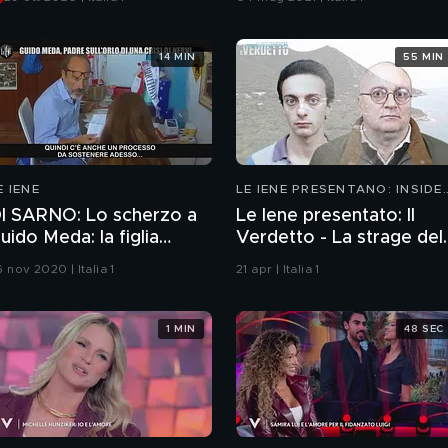
Zenga
14 MIN
55 MIN
E IENE
LE IENE PRESENTANO: INSIDE
2026
I SARNO: Lo scherzo a
Le Iene presentato: Il
uido Meda: la figlia
Verdetto - La strage del
ischia una condanna!
Circeo
 nov 2020 | Italia 1
21 apr | Italia 1
1 MIN
48 SEC