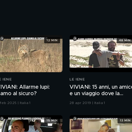
12 MIN
48 MIN
E IENE
LE IENE
IVIANI: Allarme lupi:
VIVIANI: 15 anni, un amic
iamo al sicuro?
e un viaggio dove la
droga non può arrivare
 feb 2025 | Italia 1
28 apr 2019 | Italia 1
15 MIN
13 MIN