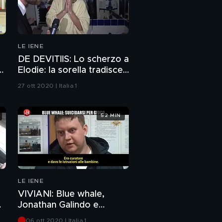
LE IENE
DE DEVITIIS: Lo scherzo a
Elodie: la sorella tradisce
di
la compagna e rimane
27 ott 2020 | Italia 1
incinta
52 MIN
LE IENE
VIVIANI: Blue whale,
e
Jonathan Galindo e
Blackout challenge, i
06 ott 2020 | Italia 1