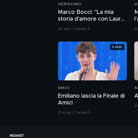
VERISSIMO
V
Marco Bocci: "La mia
M
storia d'amore con Laura
l
Chiatti"
26 apr | Canale 5
2
4 MIN
AMICI
A
Emiliano lascia la Finale di
A
Amici
2
17 mag | Canale 5