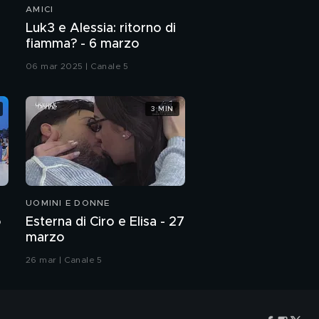
AMICI
Luk3 e Alessia: ritorno di
fiamma? - 6 marzo
06 mar 2025 | Canale 5
3 MIN
UOMINI E DONNE
o
Esterna di Ciro e Elisa - 27
marzo
26 mar | Canale 5