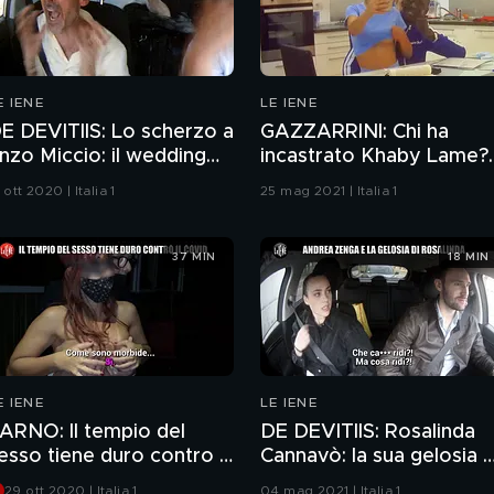
E IENE
LE IENE
E DEVITIIS: Lo scherzo a
GAZZARRINI: Chi ha
nzo Miccio: il wedding
incastrato Khaby Lame?
lanner manda a monte
Lo scherzo hot alla star 
 ott 2020 | Italia 1
25 mag 2021 | Italia 1
n matrimonio!
Tik Tok
37 MIN
18 MIN
E IENE
LE IENE
ARNO: Il tempio del
DE DEVITIIS: Rosalinda
esso tiene duro contro il
Cannavò: la sua gelosia 
oronavirus
lo scherzo di Andrea
29 ott 2020 | Italia 1
04 mag 2021 | Italia 1