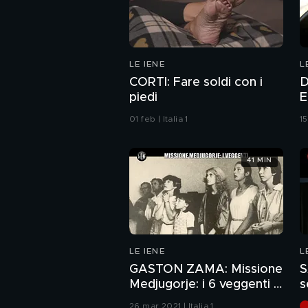
LE IENE
L
CORTI: Fare soldi con i
D
piedi
E
p
01 feb | Italia 1
15
u
41 MIN
LE IENE
L
GASTON ZAMA: Missione
S
Medjugorje: i 6 veggenti e
s
il loro rapporto con il
c
26 mar 2021 | Italia 1