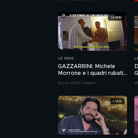
denaro
14 MIN
LE IENE
L
GAZZARRINI: Michele
D
Morrone e i quadri rubati.
G
Scherzo al sex symbol da
r
12 nov 2020 | Italia 1
26
11 milioni di follower
1 MIN