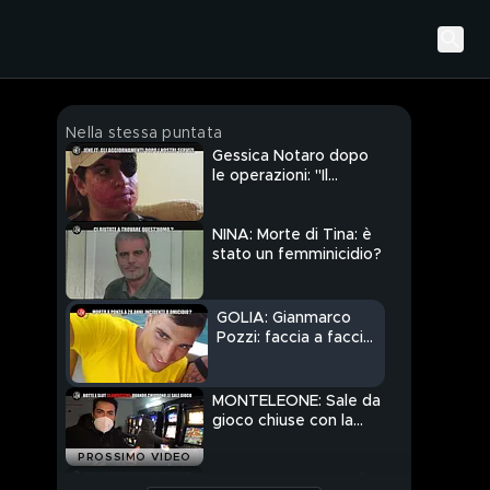
Nella stessa puntata
Gessica Notaro dopo
le operazioni: "Il
risultato è pazzesco"
NINA: Morte di Tina: è
stato un femminicidio?
GOLIA: Gianmarco
Pozzi: faccia a faccia
con Alessandro,
l'ultimo che lo ha visto
vivo
MONTELEONE: Sale da
gioco chiuse con la
pandemia? Criminalità
PROSSIMO VIDEO
e bische clandestine
fanno affari
ROMA: La mamma di