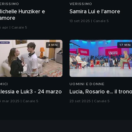
ERISSIMO
VERISSIMO
ichelle Hunziker e
Samira Lui e l'amore
'amore
13 set 2025 | Canale 5
6 apr | Canale 5
4 MIN
17 MIN
MICI
UOMINI E DONNE
lessia e Luk3 - 24 marzo
Lucia, Rosario e... il tron
4 mar 2025 | Canale 5
23 set 2025 | Canale 5