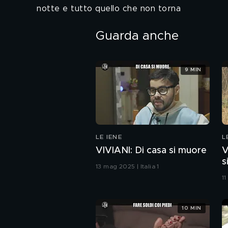
notte e tutto quello che non torna
Guarda anche
9 MIN
LE IENE
L
VIVIANI: Di casa si muore
V
s
13 mag 2025 | Italia 1
11
10 MIN