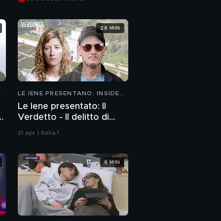
pericoli della rete
28 MIN
LE IENE PRESENTANO: INSIDE
2026
Le Iene presentato: Il
Verdetto - Il delitto di
Villa Pamphili
21 apr | Italia 1
9 MIN