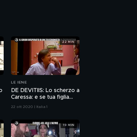
22 MIN
LE IENE
o
DE DEVITIIS: Lo scherzo a
Caressa: e se tua figlia
ricatta la prof con un
22 ott 2020 | Italia 1
video hot?
19 MIN