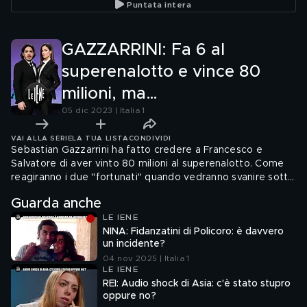
Puntata intera
GAZZARRINI: Fa 6 al
superenalotto e vince 80
milioni, ma…
05 dic 2023 | Italia 1
VAI ALLA SERIE
LA TUA LISTA
CONDIVIDI
Sebastian Gazzarrini ha fatto credere a Francesco e
Salvatore di aver vinto 80 milioni al superenalotto. Come
reagiranno i due "fortunati" quando vedranno svanire sotto
i loro occhi i soldi che avrebbero potuto cambiargli la vita?
Guarda anche
LE IENE
NINA: Fidanzatini di Policoro: è davvero
un incidente?
04 nov 2025 | Italia 1
LE IENE
REI: Audio shock di Asia: c'è stato stupro
oppure no?