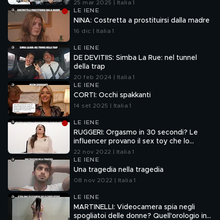
25 mar 2025 | Italia 1
LE IENE
NINA: Costretta a prostituirsi dalla madre
16 dic | Italia 1
LE IENE
DE DEVITIIS: Simba La Rue: nel tunnel
della trap
20 feb 2024 | Italia 1
LE IENE
CORTI: Occhi spakkanti
14 set 2025 | Italia 1
LE IENE
RUGGERI: Orgasmo in 30 secondi? Le
influencer provano il sex toy che lo
promette
22 nov 2022 | Italia 1
LE IENE
Una tragedia nella tragedia
08 nov 2022 | Italia 1
LE IENE
MARTINELLI: Videocamera spia negli
spogliatoi delle donne? Quell'orologio in