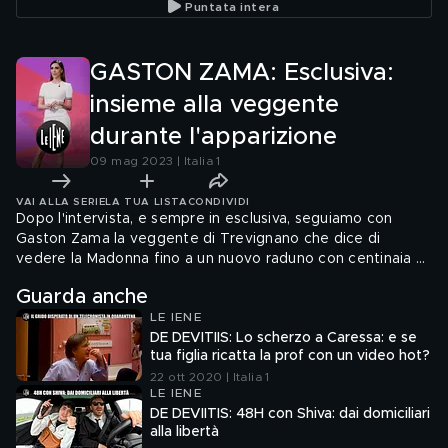
Puntata intera
L'incidente di Nertil
GASTON ZAMA: Esclusiva:
insieme alla veggente
durante l'apparizione
09 mag 2023 | Italia 1
VAI ALLA SERIE
LA TUA LISTA
CONDIVIDI
Dopo l'intervista, e sempre in esclusiva, seguiamo con
Gaston Zama la veggente di Trevignano che dice di
vedere la Madonna fino a un nuovo raduno con centinaia di
persone. Gisella Cardia sembrava scomparsa dopo essere
Guarda anche
finita al centro delle polemiche soprattutto per le
LE IENE
donazioni dei fedeli, ecco il suo ritorno in pubblico
DE DEVITIIS: Lo scherzo a Caressa: e se
tua figlia ricatta la prof con un video hot?
22 ott 2020 | Italia 1
LE IENE
DE DEVIITIS: 48H con Shiva: dai domiciliari
alla libertà