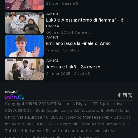
26 apr | Canale 5
AMICI
Luk3 e Alessia: ritorno di fiamma? - 6
marzo
06 mar 2025 | Canale 5
AMICI
Emiliano lascia la Finale di Amici
17 mag | Canale 5
AMICI
Alessia e Luk3 - 24 marzo
24 mar 2025 | Canale 5
Copyright ©1999-2026 RTI Business Digital - RTI S.p.A.: p. iva
03976881007 - Sede legale: Largo del Nazareno 8, 00187 Roma.
Uffici: Viale Europa 46, 20093 Cologno Monzese (MI) - Cap. Soc.
int. vers. € 500.000.007 - Gruppo MFE Media For Europe N.V. -
Tutti i diritti riservati. Rispetto ai contenuti trasmessi e/o
riprodotti è vietata ogni utilizzazione funzionale