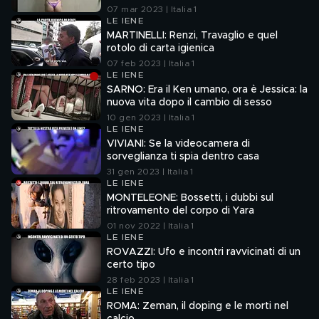
palestra
07 mar 2023 | Italia 1
LE IENE
MARTINELLI: Renzi, Travaglio e quel
rotolo di carta igienica
07 feb 2023 | Italia 1
LE IENE
SARNO: Era il Ken umano, ora è Jessica: la
nuova vita dopo il cambio di sesso
10 gen 2023 | Italia 1
LE IENE
VIVIANI: Se la videocamera di
sorveglianza ti spia dentro casa
31 gen 2023 | Italia 1
LE IENE
MONTELEONE: Bossetti, i dubbi sul
ritrovamento del corpo di Yara
01 nov 2022 | Italia 1
LE IENE
ROVAZZI: Ufo e incontri ravvicinati di un
certo tipo
28 feb 2023 | Italia 1
LE IENE
ROMA: Zeman, il doping e le morti nel