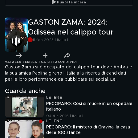
Puntata intera
GASTON ZAMA: 2024:
Odissea nel calippo tour
11 feb 2025 | Italia 1
VAI ALLA SERIE
LA TUA LISTA
CONDIVIDI
Gaston Zama si è occupato del calippo tour dove Ambra e
la sua amica Paolina girano l'Italia alla ricerca di candidati
per le loro performance da pubblicare sui social. Le
ragazze hanno sempre affermato di fare tutto da sole e
Guarda anche
che gestiscono personalmente i canali social. Ma
LE IENE
sembrerebbe che dietro l'attività delle ragazze ci sarebbe
PECORARO: Così si muore in un ospedale
un'agenzia con sede in Romania
italiano
04 dic 2016 | Italia 1
LE IENE
PECORARO: Il mistero di Gravina: la casa
delle 100 stanze