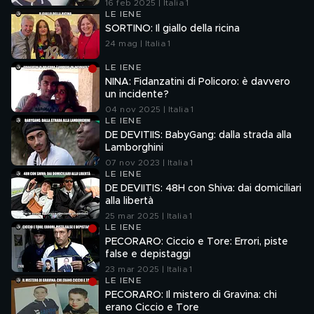
16 feb 2025 | Italia 1
LE IENE
SORTINO: Il giallo della ricina
24 mag | Italia 1
LE IENE
NINA: Fidanzatini di Policoro: è davvero
un incidente?
04 nov 2025 | Italia 1
LE IENE
DE DEVITIIS: BabyGang: dalla strada alla
Lamborghini
07 nov 2023 | Italia 1
LE IENE
DE DEVIITIS: 48H con Shiva: dai domiciliari
alla libertà
25 mar 2025 | Italia 1
LE IENE
PECORARO: Ciccio e Tore: Errori, piste
false e depistaggi
23 mar 2025 | Italia 1
LE IENE
PECORARO: Il mistero di Gravina: chi
erano Ciccio e Tore