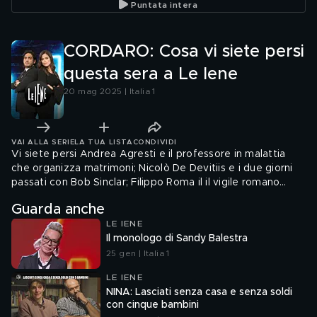
Puntata intera
CORDARO: Cosa vi siete persi
questa sera a Le Iene
20 mag 2025 | Italia 1
VAI ALLA SERIE
LA TUA LISTA
CONDIVIDI
Vi siete persi Andrea Agresti e il professore in malattia
che organizza matrimoni; Nicolò De Devitiis e i due giorni
passati con Bob Sinclar; Filippo Roma il il vigile romano
accusato di catcalling
Guarda anche
LE IENE
Il monologo di Sandy Balestra
25 gen | Italia 1
LE IENE
NINA: Lasciati senza casa e senza soldi
con cinque bambini