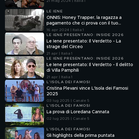
21 mag 2024 | Italia 1
LE IENE
ONNIS: Honey Trapper, la ragazza a
pagamento che ci prova con il tuo
fidanzato
16 apr 2024 | Italia 1
LE IENE PRESENTANO: INSIDE 2026
Le Iene presentato: Il Verdetto - La
strage del Circeo
21 apr | Italia 1
LE IENE PRESENTANO: INSIDE 2026
Le Iene presentato: Il Verdetto - Il delitto
di Villa Pamphili
21 apr | Italia 1
L'ISOLA DEI FAMOSI
Cristina Plevani vince L'Isola dei Famosi
2025
03 lug 2025 | Canale 5
L'ISOLA DEI FAMOSI
La prova di Loredana Cannata
02 lug 2025 | Canale 5
L'ISOLA DEI FAMOSI
Gli highlights della prima puntata