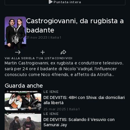
Puntata intera
Castrogiovanni, da rugbista a
badante
21 nov 2023 | Italia 1
VAI ALLA SERIE
LA TUA LISTA
CONDIVIDI
Martin Castrogiovanni, ex rugbista e conduttore televisivo,
sarà per 24 ore il badante di Nicolo` Vadnjal, l'influencer
conosciuto come Nico 4friends, e affetto da Atrofia
Muscolare Spinale. Come se la caverà il nostro campione
Guarda anche
nell'avere tra le mani un ragazzo di cristallo?
LE IENE
DE DEVIITIS: 48H con Shiva: dai domiciliari
alla libertà
25 mar 2025 | Italia 1
LE IENE
DE DEVITIIS: Scalando il Vesuvio con
Samurai Jay