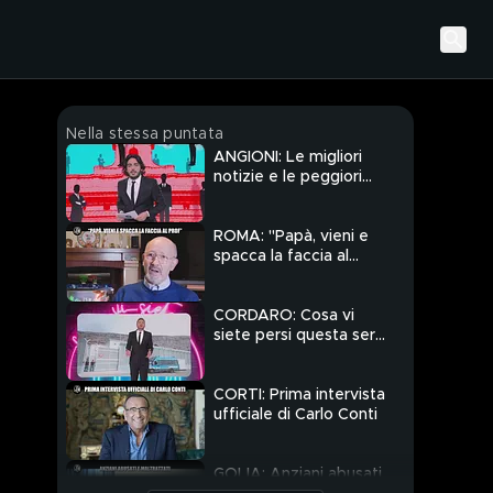
Nella stessa puntata
ANGIONI: Le migliori
notizie e le peggiori
battute della
settimana
ROMA: "Papà, vieni e
spacca la faccia al
prof"
CORDARO: Cosa vi
siete persi questa sera
a Le Iene
CORTI: Prima intervista
ufficiale di Carlo Conti
GOLIA: Anziani abusati