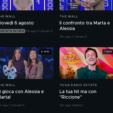
HE WALL
THE WALL
iovedì 6 agosto
Il confronto tra Marta e
Alessia
06 ago | Canale 5
UNTATA INTERA
06 ago | Canale 5
9 MIN
1 MIN
HE WALL
YOGA RADIO ESTATE
i gioca con Alessia e
La tua hit ma con
arta!
"Riccione"
6 ago | Canale 5
06 ago | Italia 1