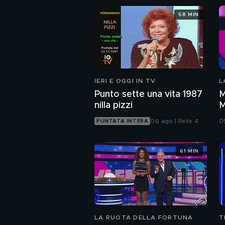
58 MIN
IERI E OGGI IN TV
L
Punto sette una vita 1987
M
nilla pizzi
M
06 ago | Rete 4
0
PUNTATA INTERA
61 MIN
LA RUOTA DELLA FORTUNA
T