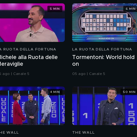
5 MIN
6 MIN
A RUOTA DELLA FORTUNA
LA RUOTA DELLA FORTUNA
ichele alla Ruota delle
Tormentoni: World hold
eraviglie
on
5 ago | Canale 5
05 ago | Canale 5
4 MIN
50 MIN
HE WALL
THE WALL