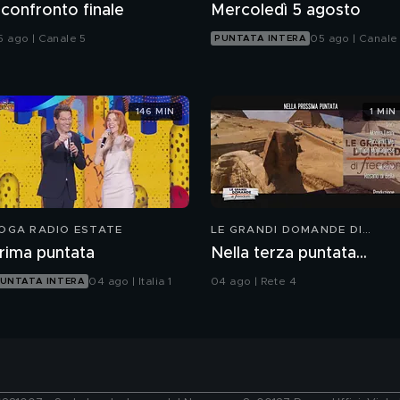
l confronto finale
Mercoledì 5 agosto
5 ago | Canale 5
05 ago | Canale
PUNTATA INTERA
146 MIN
1 MIN
OGA RADIO ESTATE
LE GRANDI DOMANDE DI
FREEDOM
rima puntata
Nella terza puntata...
04 ago | Italia 1
04 ago | Rete 4
UNTATA INTERA