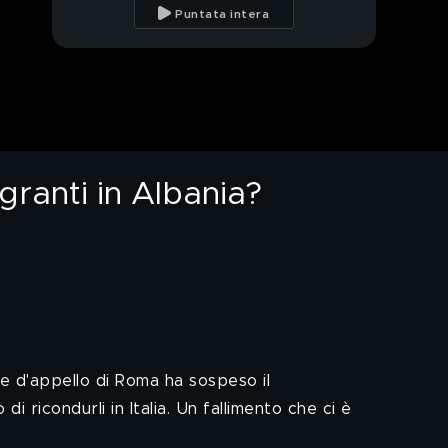
e maltrattati
Puntata intera
ANDREETTA: È
davvero lei l'infermiera
killer?
MARTINELLI: Una
rapina e le sue
conseguenze
ranti in Albania?
NINA: Caso Resinovich:
marito e amante a
confronto
CIZCO: Fuori dal tunnel
PECORARO: Il mistero
di Gravina: la casa delle
100 stanze
te d'appello di Roma ha sospeso il
i ricondurli in Italia. Un fallimento che ci è
DE DEVITIIS: A
Sanremo con Achille