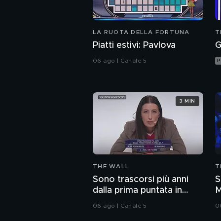
LA RUOTA DELLA FORTUNA
T
Piatti estivi: Pavlova
G
06 ago | Canale 5
P
3 MIN
THE WALL
T
Sono trascorsi più anni
S
dalla prima puntata in
M
onda di...?
06 ago | Canale 5
0