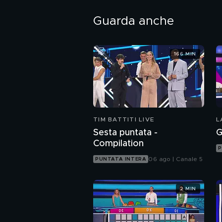
Guarda anche
166 MIN
TIM BATTITI LIVE
L
Sesta puntata -
G
Compilation
P
06 ago | Canale 5
PUNTATA INTERA
2 MIN