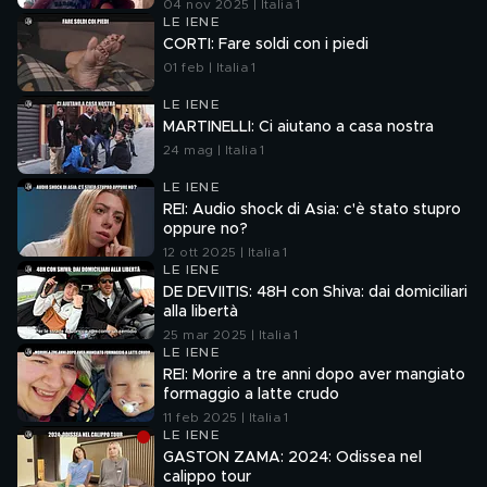
04 nov 2025 | Italia 1
LE IENE
CORTI: Fare soldi con i piedi
01 feb | Italia 1
LE IENE
MARTINELLI: Ci aiutano a casa nostra
24 mag | Italia 1
LE IENE
REI: Audio shock di Asia: c'è stato stupro
oppure no?
12 ott 2025 | Italia 1
LE IENE
DE DEVIITIS: 48H con Shiva: dai domiciliari
alla libertà
25 mar 2025 | Italia 1
LE IENE
REI: Morire a tre anni dopo aver mangiato
formaggio a latte crudo
11 feb 2025 | Italia 1
LE IENE
GASTON ZAMA: 2024: Odissea nel
calippo tour