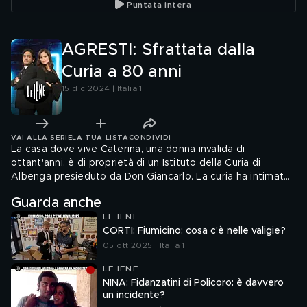
Puntata intera
con Benji e Fede
AGRESTI: Sfrattata dalla
Curia a 80 anni
15 dic 2024 | Italia 1
VAI ALLA SERIE
LA TUA LISTA
CONDIVIDI
La casa dove vive Caterina, una donna invalida di
ottant'anni, è di proprietà di un Istituto della Curia di
Albenga presieduto da Don Giancarlo. La curia ha intimato
lo sfratto a Caterina perché non riesce più a pagare
Guarda anche
l'affitto che le hanno raddoppiato. Andrea Agresti è
LE IENE
andato a trovare Don Giancarlo per capire se è possibile
CORTI: Fiumicino: cosa c'è nelle valigie?
trovare un accordo
05 ott 2025 | Italia 1
LE IENE
NINA: Fidanzatini di Policoro: è davvero
un incidente?