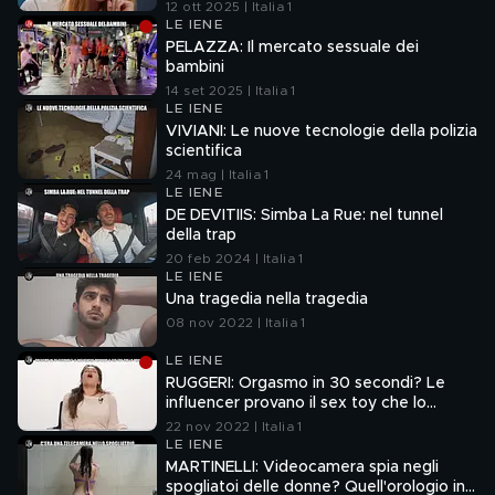
12 ott 2025 | Italia 1
LE IENE
PELAZZA: Il mercato sessuale dei
bambini
14 set 2025 | Italia 1
LE IENE
VIVIANI: Le nuove tecnologie della polizia
scientifica
24 mag | Italia 1
LE IENE
DE DEVITIIS: Simba La Rue: nel tunnel
della trap
20 feb 2024 | Italia 1
LE IENE
Una tragedia nella tragedia
08 nov 2022 | Italia 1
LE IENE
RUGGERI: Orgasmo in 30 secondi? Le
influencer provano il sex toy che lo
promette
22 nov 2022 | Italia 1
LE IENE
MARTINELLI: Videocamera spia negli
spogliatoi delle donne? Quell'orologio in