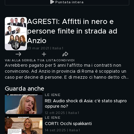
Puntata intera
commissione
legge contro
parlamentare
l'omotransfobia".
AGRESTI: Affitti in nero e
persone finite in strada ad
Anzio
23 mar 2021 | Italia 1
VAI ALLA SERIE
LA TUA LISTA
CONDIVIDI
Avrebbero pagato per 5 anni l'affitto ma i contratti non
convincono. Ad Anzio in provincia di Roma è scoppiato un
caso per decine di persone. E di mezzo ci hanno detto che
potrebbe esserci anche una nostra vecchia conoscenza:
Guarda anche
Adriano Panzironi, il guru di "Life 120". Andrea Agresti è
LE IENE
tornato da lui per fare alcune domande ma se l'è dovuta
REI: Audio shock di Asia: c'è stato stupro
vedere con il bodyguard
oppure no?
12 ott 2025 | Italia 1
LE IENE
CORTI: Occhi spakkanti
14 set 2025 | Italia 1