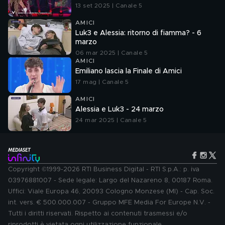
13 set 2025 | Canale 5
AMICI
Luk3 e Alessia: ritorno di fiamma? - 6
marzo
06 mar 2025 | Canale 5
AMICI
Emiliano lascia la Finale di Amici
17 mag | Canale 5
AMICI
Alessia e Luk3 - 24 marzo
24 mar 2025 | Canale 5
Copyright ©1999-2026 RTI Business Digital - RTI S.p.A.: p. iva
03976881007 - Sede legale: Largo del Nazareno 8, 00187 Roma.
Uffici: Viale Europa 46, 20093 Cologno Monzese (MI) - Cap. Soc.
int. vers. € 500.000.007 - Gruppo MFE Media For Europe N.V. -
Tutti i diritti riservati. Rispetto ai contenuti trasmessi e/o
riprodotti è vietata ogni utilizzazione funzionale