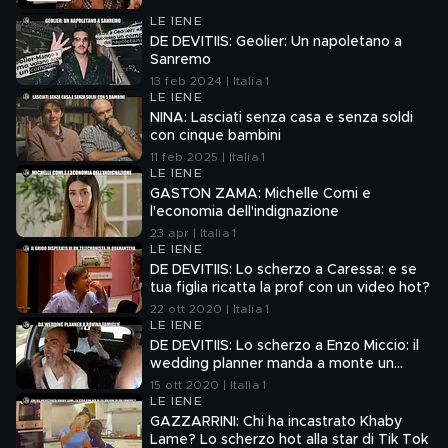
LE IENE
DE DEVITIIS: Geolier: Un napoletano a
Sanremo
13 feb 2024 | Italia 1
LE IENE
NINA: Lasciati senza casa e senza soldi
con cinque bambini
11 feb 2025 | Italia 1
LE IENE
GASTON ZAMA: Michelle Comi e
l'economia dell'indignazione
23 apr | Italia 1
LE IENE
DE DEVITIIS: Lo scherzo a Caressa: e se
tua figlia ricatta la prof con un video hot?
22 ott 2020 | Italia 1
LE IENE
DE DEVITIIS: Lo scherzo a Enzo Miccio: il
wedding planner manda a monte un
matrimonio!
15 ott 2020 | Italia 1
LE IENE
GAZZARRINI: Chi ha incastrato Khaby
Lame? Lo scherzo hot alla star di Tik Tok