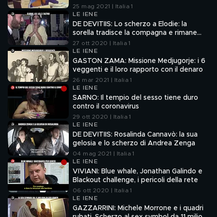
25 mag 2021 | Italia 1
LE IENE
DE DEVITIIS: Lo scherzo a Elodie: la
sorella tradisce la compagna e rimane
incinta
27 ott 2020 | Italia 1
LE IENE
GASTON ZAMA: Missione Medjugorje: i 6
veggenti e il loro rapporto con il denaro
26 mar 2021 | Italia 1
LE IENE
SARNO: Il tempio del sesso tiene duro
contro il coronavirus
29 ott 2020 | Italia 1
LE IENE
DE DEVITIIS: Rosalinda Cannavò: la sua
gelosia e lo scherzo di Andrea Zenga
04 mag 2021 | Italia 1
LE IENE
VIVIANI: Blue whale, Jonathan Galindo e
Blackout challenge, i pericoli della rete
06 ott 2020 | Italia 1
LE IENE
GAZZARRINI: Michele Morrone e i quadri