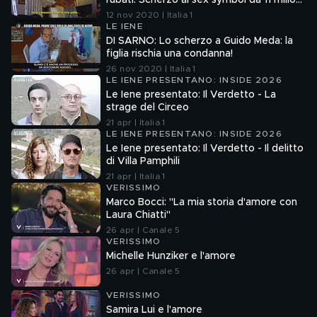
rubati. Scherzo al sex symbol da 11 milioni
di follower
12 nov 2020 | Italia 1
LE IENE
DI SARNO: Lo scherzo a Guido Meda: la
figlia rischia una condanna!
26 nov 2020 | Italia 1
LE IENE PRESENTANO: INSIDE 2026
Le Iene presentato: Il Verdetto - La
strage del Circeo
21 apr | Italia 1
LE IENE PRESENTANO: INSIDE 2026
Le Iene presentato: Il Verdetto - Il delitto
di Villa Pamphili
21 apr | Italia 1
VERISSIMO
Marco Bocci: "La mia storia d'amore con
Laura Chiatti"
26 apr | Canale 5
VERISSIMO
Michelle Hunziker e l'amore
26 apr | Canale 5
VERISSIMO
Samira Lui e l'amore