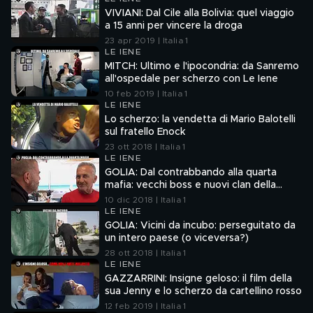
VIVIANI: Dal Cile alla Bolivia: quel viaggio
a 15 anni per vincere la droga
23 apr 2019 | Italia 1
LE IENE
MITCH: Ultimo e l'ipocondria: da Sanremo
all'ospedale per scherzo con Le Iene
10 feb 2019 | Italia 1
LE IENE
Lo scherzo: la vendetta di Mario Balotelli
sul fratello Enock
23 ott 2018 | Italia 1
LE IENE
GOLIA: Dal contrabbando alla quarta
mafia: vecchi boss e nuovi clan della
Puglia
10 dic 2018 | Italia 1
LE IENE
GOLIA: Vicini da incubo: perseguitato da
un intero paese (o viceversa?)
28 ott 2018 | Italia 1
LE IENE
GAZZARRINI: Insigne geloso: il film della
sua Jenny e lo scherzo da cartellino rosso
12 feb 2019 | Italia 1