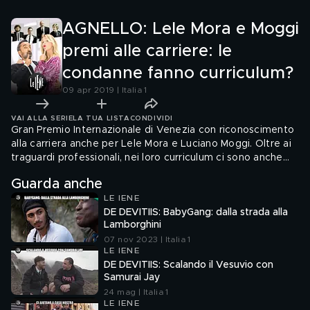
scherzo de Le Iene
AGNELLO: Lele Mora e Moggi
premi alle carriere: le
condanne fanno curriculum?
09 apr 2019 | Italia 1
VAI ALLA SERIE
LA TUA LISTA
CONDIVIDI
Gran Premio Internazionale di Venezia con riconoscimento
alla carriera anche per Lele Mora e Luciano Moggi. Oltre ai
traguardi professionali, nei loro curriculum ci sono anche
delle condanne. Com'è possibile?
Guarda anche
LE IENE
DE DEVITIIS: BabyGang: dalla strada alla
Lamborghini
07 nov 2023 | Italia 1
LE IENE
DE DEVITIIS: Scalando il Vesuvio con
Samurai Jay
24 mag | Italia 1
LE IENE