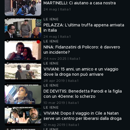
MARTINELLI: Ci aiutano a casa nostra
24 mag | Italia 1
LE IENE
PELAZZA: L'ultima truffa appena arrivata
in Italia
24 mag | Italia 1
LE IENE
NINA: Fidanzatini di Policoro: è davvero
un incidente?
04 nov 2025 | Italia 1
LE IENE
VIVIANI: 15 anni, un amico e un viaggio
dove la droga non può arrivare
28 apr 2019 | Italia 1
LE IENE
DE DEVITIIS: Benedetta Parodi e la figlia
con un 40enne: lo scherzo
10 mar 2019 | Italia 1
LE IENE
VIVIANI: Dopo il viaggio in Cile a Natan
serve un centro per liberarsi dalla droga
12 mag 2019 | Italia 1
LE IENE