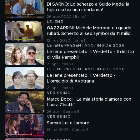
DI SARNO: Lo scherzo a Guido Meda: la
figlia rischia una condanna!
26 nov 2020 | Italia 1
LE IENE
GAZZARRINI: Michele Morrone e i quadri
rubati. Scherzo al sex symbol da 11 milioni
di follower
12 nov 2020 | Italia 1
LE IENE PRESENTANO: INSIDE 2026
Le Iene presentato: Il Verdetto - Il delitto
di Villa Pamphili
21 apr | Italia 1
LE IENE PRESENTANO: INSIDE 2026
Le Iene presentato: Il Verdetto -
L'omicidio di Avetrana
21 apr | Italia 1
VERISSIMO
Marco Bocci: "La mia storia d'amore con
Laura Chiatti"
26 apr | Canale 5
VERISSIMO
Samira Lui e l'amore
13 set 2025 | Canale 5