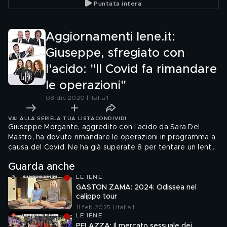
Puntata intera
ospedale
invisibile
rimanda
Aggiornamenti Iene.it:
Giuseppe, sfregiato con
l'acido: "Il Covid fa rimandare
le operazioni"
08 dic 2020 | Italia 1
VAI ALLA SERIE
LA TUA LISTA
CONDIVIDI
Giuseppe Morgante, aggredito con l'acido da Sara Del
Mastro, ha dovuto rimandare le operazioni in programma a
causa del Covid. Ne ha già superate 8 per tentare un lento
ritorno alla normalità. Ora si cerca di aiutarlo anche
Guarda anche
economicamente. Giulia Innocenzi ci racconta gli
LE IENE
aggiornamenti dopo i nostri servizi
GASTON ZAMA: 2024: Odissea nel
calippo tour
11 feb 2025 | Italia 1
LE IENE
PELAZZA: Il mercato sessuale dei