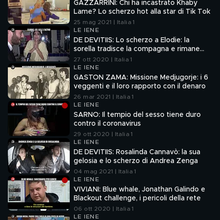
GAZZARRINI: Chi ha incastrato Khaby
Lame? Lo scherzo hot alla star di Tik Tok
25 mag 2021 | Italia 1
LE IENE
DE DEVITIIS: Lo scherzo a Elodie: la
sorella tradisce la compagna e rimane
incinta
27 ott 2020 | Italia 1
LE IENE
GASTON ZAMA: Missione Medjugorje: i 6
veggenti e il loro rapporto con il denaro
26 mar 2021 | Italia 1
LE IENE
SARNO: Il tempio del sesso tiene duro
contro il coronavirus
29 ott 2020 | Italia 1
LE IENE
DE DEVITIIS: Rosalinda Cannavò: la sua
gelosia e lo scherzo di Andrea Zenga
04 mag 2021 | Italia 1
LE IENE
VIVIANI: Blue whale, Jonathan Galindo e
Blackout challenge, i pericoli della rete
06 ott 2020 | Italia 1
LE IENE