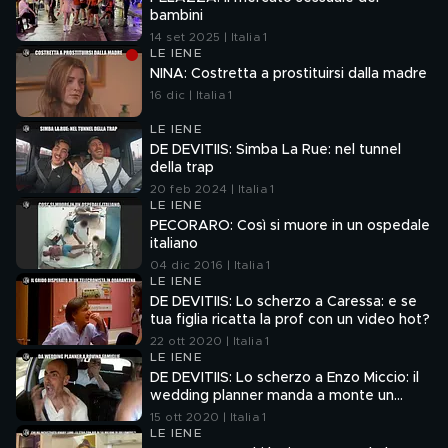
bambini
14 set 2025 | Italia 1
LE IENE
NINA: Costretta a prostituirsi dalla madre
16 dic | Italia 1
LE IENE
DE DEVITIIS: Simba La Rue: nel tunnel
della trap
20 feb 2024 | Italia 1
LE IENE
PECORARO: Così si muore in un ospedale
italiano
04 dic 2016 | Italia 1
LE IENE
DE DEVITIIS: Lo scherzo a Caressa: e se
tua figlia ricatta la prof con un video hot?
22 ott 2020 | Italia 1
LE IENE
DE DEVITIIS: Lo scherzo a Enzo Miccio: il
wedding planner manda a monte un
matrimonio!
15 ott 2020 | Italia 1
LE IENE