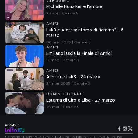
VERISSIMO
Michelle Hunziker e l'amore
26 apr | Canale 5
AMICI
Luk3 e Alessia: ritorno di fiamma? - 6
marzo
06 mar 2025 | Canale 5
AMICI
Emiliano lascia la Finale di Amici
17 mag | Canale 5
AMICI
Alessia e Luk3 - 24 marzo
24 mar 2025 | Canale 5
UOMINI E DONNE
Esterna di Ciro e Elisa - 27 marzo
26 mar | Canale 5
Copyright ©1999-2026 RTI Business Digital - RTI S.p.A.: p. iva