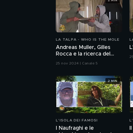
2 MIN
LA TALPA - WHO IS THE MOLE
L
Andreas Muller, Gilles
L
Rocca e la ricerca del
2
nome della Talpa
25 nov 2024 | Canale 5
2 MIN
L'ISOLA DEI FAMOSI
L
I Naufraghi e le
I