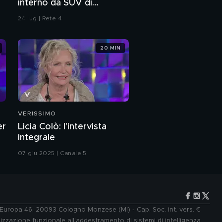
interno da SUV di
segmento superiore e
24 lug | Rete 4
ritocchi estetici
20 MIN
VERISSIMO
er
Licia Colò: l'intervista
integrale
07 giu 2025 | Canale 5
e Europa 46, 20093 Cologno Monzese (MI) - Cap. Soc. int. vers. €
lizzazione funzionale all'addestramento di sistemi di intelligenza