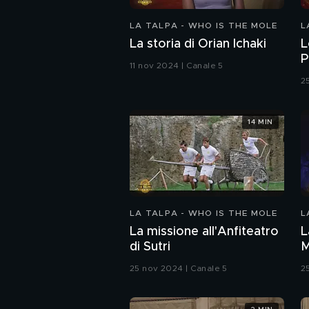
LA TALPA - WHO IS THE MOLE
L
La storia di Orian Ichaki
L
P
11 nov 2024 | Canale 5
2
14 MIN
LA TALPA - WHO IS THE MOLE
L
La missione all'Anfiteatro
L
di Sutri
M
25 nov 2024 | Canale 5
2