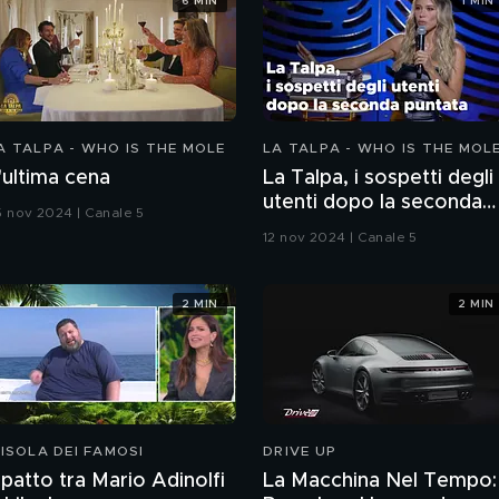
6 MIN
1 MIN
A TALPA - WHO IS THE MOLE
LA TALPA - WHO IS THE MOL
'ultima cena
La Talpa, i sospetti degli
utenti dopo la seconda
5 nov 2024 | Canale 5
puntata
12 nov 2024 | Canale 5
2 MIN
2 MIN
'ISOLA DEI FAMOSI
DRIVE UP
l patto tra Mario Adinolfi
La Macchina Nel Tempo: