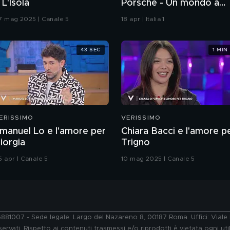
 L'Isola
Porsche - Un mondo a
parte
7 mag 2025 | Canale 5
18 apr | Italia 1
43 SEC
1 MIN
ERISSIMO
VERISSIMO
manuel Lo e l'amore per
Chiara Bacci e l'amore p
iorgia
Trigno
5 apr | Canale 5
10 mag 2025 | Canale 5
76881007 - Sede legale: Largo del Nazareno 8, 00187 Roma. Uffici: Vial
ervati. Rispetto ai contenuti trasmessi e/o riprodotti è vietata ogni uti