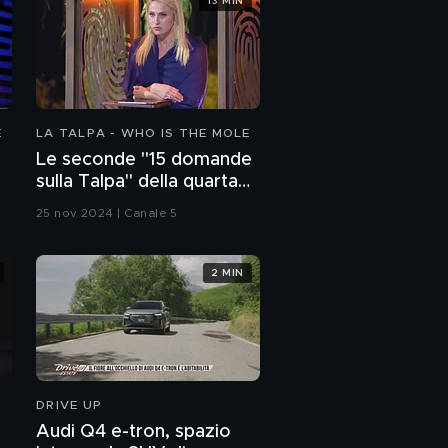
13 MIN
E
LA TALPA - WHO IS THE MOLE
Le seconde "15 domande
sulla Talpa" della quarta
puntata
25 nov 2024 | Canale 5
2 MIN
DRIVE UP
Audi Q4 e-tron, spazio