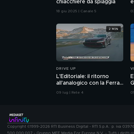
chiacchiere da spiaggia
e
18 giu 2025 | Canale 5
0
2 MIN
DRIVE UP
V
L'Editoriale: il ritorno
E
all'analogico con la Ferrari
G
12Cilindri Manuale
09 lug | Rete 4
0
Copyright ©1999-2026 RTI Business Digital - RTI S.p.A.: p. iva 039
500.000.007 - Gruppo MFE Media For Europe N.V. - Tutti i diritti ris