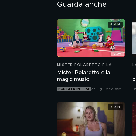
Guarda anche
6 MIN
MISTER POLARETTO E LA
L
MAGIC MUSIC
Mister Polaretto e la
L
magic music
p
27 lug | Mediaset
0
PUNTATA INTERA
Infinity
4 MIN