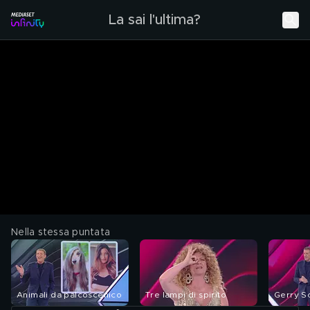
La sai l'ultima?
Nella stessa puntata
Animali da palcoscenico
Tre lampi di spirito
Gerry Sc