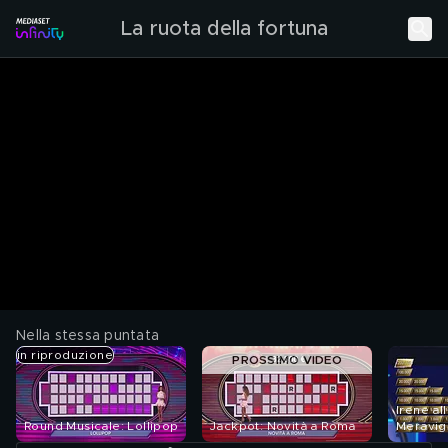
La ruota della fortuna
Nella stessa puntata
in riproduzione
PROSSIMO VIDEO
Irene al
Round Musicale: Lollipop
Jackpot: Novità a Roma
Meravig