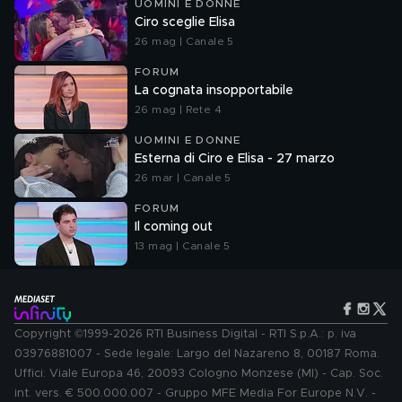
UOMINI E DONNE
Ciro sceglie Elisa
26 mag | Canale 5
FORUM
La cognata insopportabile
26 mag | Rete 4
UOMINI E DONNE
Esterna di Ciro e Elisa - 27 marzo
26 mar | Canale 5
FORUM
Il coming out
13 mag | Canale 5
Copyright ©1999-2026 RTI Business Digital - RTI S.p.A.: p. iva
03976881007 - Sede legale: Largo del Nazareno 8, 00187 Roma.
Uffici: Viale Europa 46, 20093 Cologno Monzese (MI) - Cap. Soc.
int. vers. € 500.000.007 - Gruppo MFE Media For Europe N.V. -