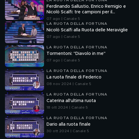
LA RUOTA DELLA FORTUNA
Ferdinando Sallustio, Enrico Remigio e
Nicolò Scalfi: tre campioni per il
compleanno di Gerry Scotti
07 ago | Canale 5
LA RUOTA DELLA FORTUNA
Nicolò Scalfi alla Ruota delle Meraviglie
07 ago | Canale 5
LA RUOTA DELLA FORTUNA
Tormentoni: "Diavolo in me"
07 ago | Canale 5
LA RUOTA DELLA FORTUNA
La ruota finale di Federico
08 nov 2024 | Canale 5
LA RUOTA DELLA FORTUNA
Caterina all'ultima ruota
18 ott 2024 | Canale 5
LA RUOTA DELLA FORTUNA
Dario alla ruota finale
30 ott 2024 | Canale 5