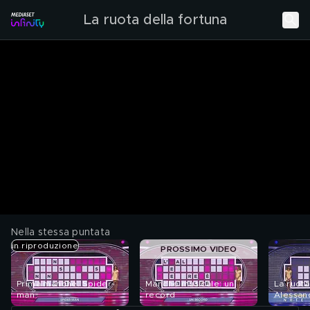
La ruota della fortuna
Nella stessa puntata
in riproduzione
PROSSIMO VIDEO
Prima manche: Spider-
Manche musicale: un
La ruota
man
record
Alessan