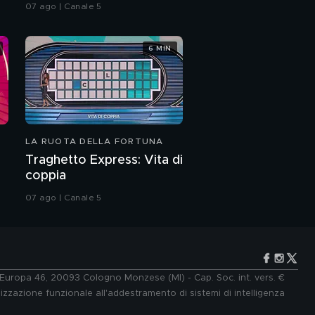
compleanno di Gerry
07 ago | Canale 5
Scotti
6 MIN
LA RUOTA DELLA FORTUNA
Traghetto Express: Vita di
coppia
07 ago | Canale 5
e Europa 46, 20093 Cologno Monzese (MI) - Cap. Soc. int. vers. €
lizzazione funzionale all'addestramento di sistemi di intelligenza