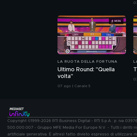
0
4 MIN
LA RUOTA DELLA FORTUNA
L
Ultimo Round: "Quella
T
volta"
0
07 ago | Canale 5
Copyright ©1999-2026 RTI Business Digital - RTI S.p.A.: p. iva 039
500.000.007 - Gruppo MFE Media For Europe N.V. - Tutti i diritti ris
artificiale generativa. È altresì fatto divieto espresso di utilizzare