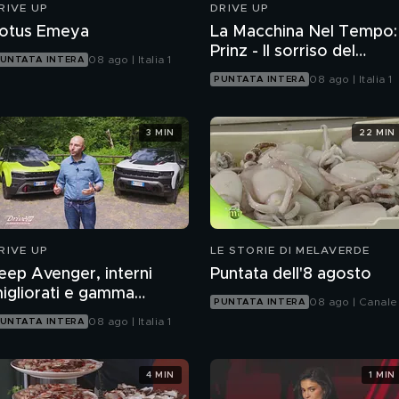
RIVE UP
DRIVE UP
otus Emeya
La Macchina Nel Tempo:
Prinz - Il sorriso del
08 ago | Italia 1
UNTATA INTERA
dopoguerra
08 ago | Italia 1
PUNTATA INTERA
3 MIN
22 MIN
RIVE UP
LE STORIE DI MELAVERDE
eep Avenger, interni
Puntata dell'8 agosto
igliorati e gamma
08 ago | Canale
PUNTATA INTERA
ggiornata
08 ago | Italia 1
UNTATA INTERA
4 MIN
1 MIN