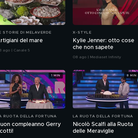
E STORIE DI MELAVERDE
X-STYLE
rtigiani del mare
Kylie Jenner: otto cose
che non sapete
8 ago | Canale 5
08 ago | Mediaset Infinity
1 MIN
8 MIN
A RUOTA DELLA FORTUNA
LA RUOTA DELLA FORTUNA
uon compleanno Gerry
Nicolò Scalfi alla Ruota
cotti!
delle Meraviglie