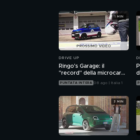
1 MIN
PROSSIMO VIDEO
DRIVE UP
D
Ringo's Garage: il
P
"record" della microcar
d
Ligier al Nürburgring
08 ago | Italia 1
PUNTATA INTERA
P
3 MIN