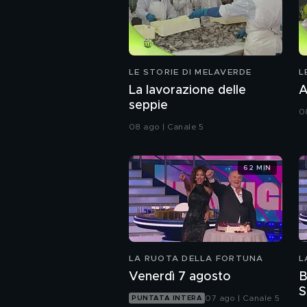
LE STORIE DI MELAVERDE
L
La lavorazione delle
A
seppie
0
08 ago | Canale 5
62 MIN
LA RUOTA DELLA FORTUNA
L
Venerdì 7 agosto
B
S
07 ago | Canale 5
PUNTATA INTERA