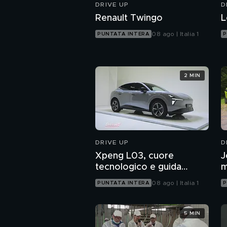
DRIVE UP
D
Renault Twingo
L
08 ago | Italia 1
PUNTATA INTERA
P
2 MIN
DRIVE UP
D
Xpeng L03, cuore
J
tecnologico e guida
m
assistita sofisticata
a
08 ago | Italia 1
PUNTATA INTERA
P
5 MIN