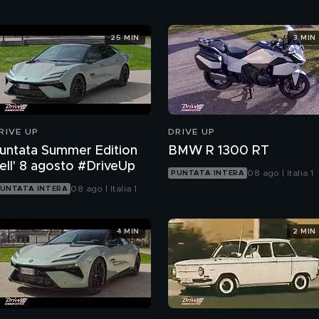
25 MIN
3 MIN
RIVE UP
DRIVE UP
untata Summer Edition
BMW R 1300 RT
ell' 8 agosto #DriveUp
08 ago | Italia 1
PUNTATA INTERA
08 ago | Italia 1
UNTATA INTERA
4 MIN
2 MIN