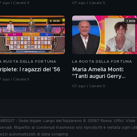
7 ago | Canale 5
07 ago | Canale 5
5 MIN
1 MIN
A RUOTA DELLA FORTUNA
LA RUOTA DELLA FORTUNA
riplete: I ragazzi del '56
Maria Amelia Monti:
"Tanti auguri Gerry
7 ago | Canale 5
Scotti"
07 ago | Canale 5
76881007 - Sede legale: Largo del Nazareno 8, 00187 Roma. Uffici: Vial
ervati. Rispetto ai contenuti trasmessi e/o riprodotti è vietata ogni uti
 mezzi automatizzati di data scraping.