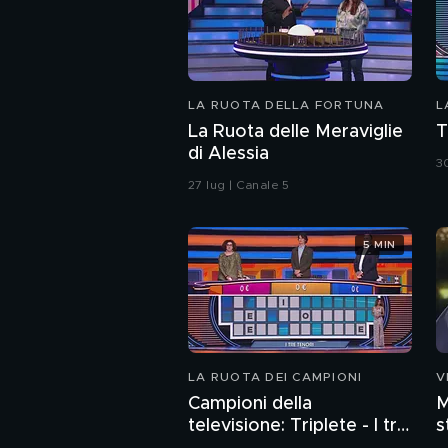
LA RUOTA DELLA FORTUNA
L
La Ruota delle Meraviglie
T
di Alessia
3
27 lug | Canale 5
5 MIN
LA RUOTA DEI CAMPIONI
V
Campioni della
M
televisione: Triplete - I tre
s