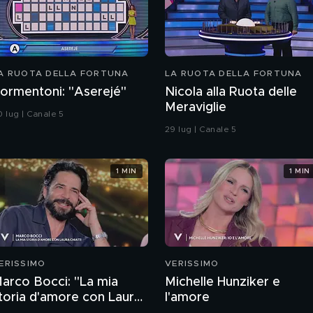
A RUOTA DELLA FORTUNA
LA RUOTA DELLA FORTUNA
ormentoni: "Aserejé"
Nicola alla Ruota delle
Meraviglie
0 lug | Canale 5
29 lug | Canale 5
1 MIN
1 MIN
ERISSIMO
VERISSIMO
arco Bocci: "La mia
Michelle Hunziker e
toria d'amore con Laura
l'amore