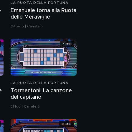
LA RUOTA DELLA FORTUNA
e
Emanuele torna alla Ruota
delle Meraviglie
04 ago | Canale 5
7 MIN
LA RUOTA DELLA FORTUNA
e
Tormentoni: La canzone
del capitano
31 lug | Canale 5
11 MIN