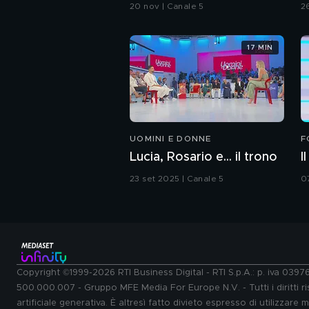
tenori
C
20 nov | Canale 5
2
17 MIN
UOMINI E DONNE
F
Lucia, Rosario e... il trono
I
23 set 2025 | Canale 5
0
Copyright ©1999-2026 RTI Business Digital - RTI S.p.A.: p. iva 039
500.000.007 - Gruppo MFE Media For Europe N.V. - Tutti i diritti ris
artificiale generativa. È altresì fatto divieto espresso di utilizzare