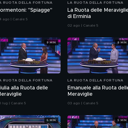
A RUOTA DELLA FORTUNA
LA RUOTA DELLA FORTUNA
ormentoni: "Spiagge"
La Ruota delle Meravigli
di Erminia
4 ago | Canale 5
02 ago | Canale 5
9 MIN
8 MIN
A RUOTA DELLA FORTUNA
LA RUOTA DELLA FORTUNA
iulia alla Ruota delle
Emanuele alla Ruota dell
eraviglie
Meraviglie
0 lug | Canale 5
03 ago | Canale 5
5 MIN
5 MIN