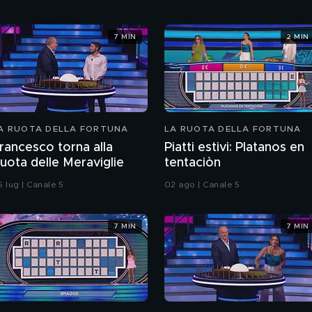
7 MIN
2 MIN
A RUOTA DELLA FORTUNA
LA RUOTA DELLA FORTUNA
rancesco torna alla
Piatti estivi: Platanos en
uota delle Meraviglie
tentaciòn
5 lug | Canale 5
02 ago | Canale 5
7 MIN
7 MIN