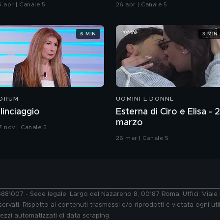
hiatti"
6 apr | Canale 5
26 apr | Canale 5
6 MIN
3 MIN
ORUM
UOMINI E DONNE
l linciaggio
Esterna di Ciro e Elisa - 
marzo
7 nov | Canale 5
26 mar | Canale 5
76881007 - Sede legale: Largo del Nazareno 8, 00187 Roma. Uffici: Vial
ervati. Rispetto ai contenuti trasmessi e/o riprodotti è vietata ogni uti
 mezzi automatizzati di data scraping.