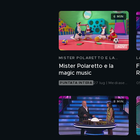
6 MIN
MISTER POLARETTO E LA
L
MAGIC MUSIC
Mister Polaretto e la
F
magic music
R
27 lug | Mediaset
0
PUNTATA INTERA
Infinity
8 MIN