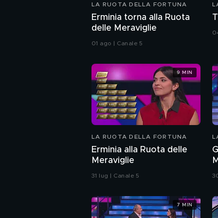
LA RUOTA DELLA FORTUNA
L
Erminia torna alla Ruota
T
delle Meraviglie
0
01 ago | Canale 5
9 MIN
LA RUOTA DELLA FORTUNA
L
Erminia alla Ruota delle
G
Meraviglie
M
31 lug | Canale 5
3
7 MIN