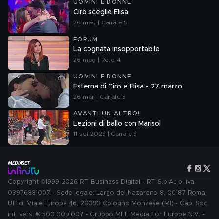
UOMINI E DONNE
Ciro sceglie Elisa
26 mag | Canale 5
FORUM
La cognata insopportabile
26 mag | Rete 4
UOMINI E DONNE
Esterna di Ciro e Elisa - 27 marzo
26 mar | Canale 5
AVANTI UN ALTRO!
Lezioni di ballo con Marisol
11 set 2025 | Canale 5
Copyright ©1999-2026 RTI Business Digital - RTI S.p.A.: p. iva
03976881007 - Sede legale: Largo del Nazareno 8, 00187 Roma.
Uffici: Viale Europa 46, 20093 Cologno Monzese (MI) - Cap. Soc.
int. vers. € 500.000.007 - Gruppo MFE Media For Europe N.V. -