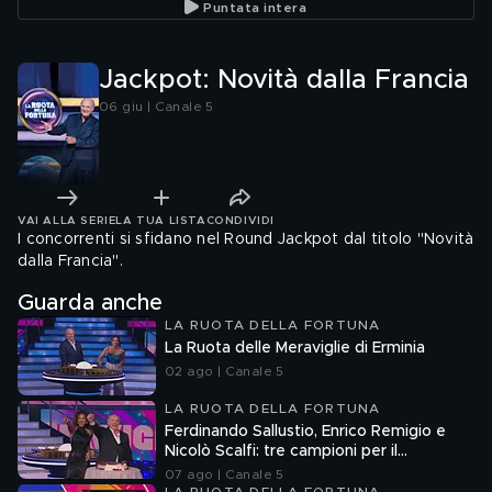
Puntata intera
Jackpot: Novità dalla Francia
06 giu | Canale 5
VAI ALLA SERIE
LA TUA LISTA
CONDIVIDI
I concorrenti si sfidano nel Round Jackpot dal titolo "Novità
dalla Francia".
Guarda anche
LA RUOTA DELLA FORTUNA
La Ruota delle Meraviglie di Erminia
02 ago | Canale 5
LA RUOTA DELLA FORTUNA
Ferdinando Sallustio, Enrico Remigio e
Nicolò Scalfi: tre campioni per il
compleanno di Gerry Scotti
07 ago | Canale 5