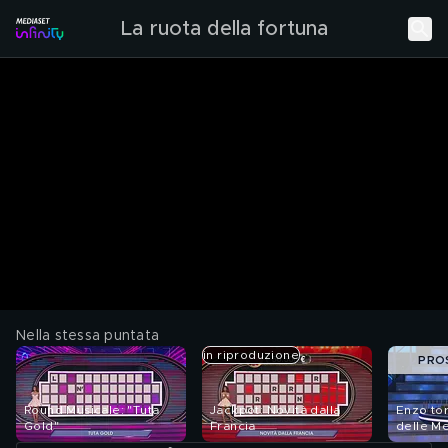
La ruota della fortuna
Nella stessa puntata
in riproduzione
PRO
Round Musicale: "Tuta
Jackpot: Novità dalla
Enzo tor
Gold"
Francia
delle Me