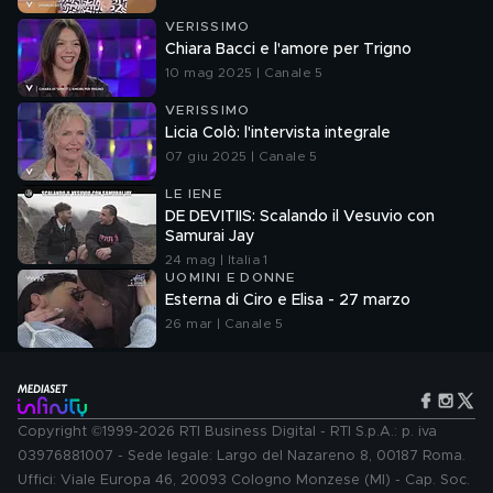
VERISSIMO
Chiara Bacci e l'amore per Trigno
10 mag 2025 | Canale 5
VERISSIMO
Licia Colò: l'intervista integrale
07 giu 2025 | Canale 5
LE IENE
DE DEVITIIS: Scalando il Vesuvio con
Samurai Jay
24 mag | Italia 1
UOMINI E DONNE
Esterna di Ciro e Elisa - 27 marzo
26 mar | Canale 5
Copyright ©1999-2026 RTI Business Digital - RTI S.p.A.: p. iva
03976881007 - Sede legale: Largo del Nazareno 8, 00187 Roma.
Uffici: Viale Europa 46, 20093 Cologno Monzese (MI) - Cap. Soc.