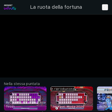
La ruota della fortuna
Nella stessa puntata
in riproduzione
PRO
Round Musicale: Umberto
Francesc
Tozzi
Jackpot: Moda 2026
delle Me