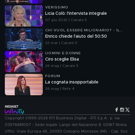
VERISSIMO
Licia Colò: l'intervista integrale
07 giu 2025 | Canale 5
CHI VUOL ESSERE MILIONARIO? - IL
TORNEO
Enrico chiede l'aiuto del 50:50
22 mar | Canale 5
UOMINI E DONNE
Ciro sceglie Elisa
26 mag | Canale 5
FORUM
La cognata insopportabile
26 mag | Rete 4
Copyright ©1999-2026 RTI Business Digital - RTI S.p.A.: p. iva
03976881007 - Sede legale: Largo del Nazareno 8, 00187 Roma.
Uffici: Viale Europa 46, 20093 Cologno Monzese (MI) - Cap. Soc.