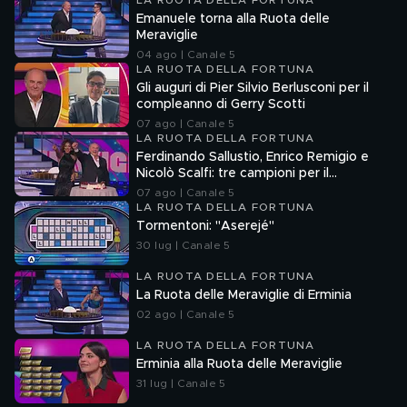
LA RUOTA DELLA FORTUNA
Emanuele torna alla Ruota delle
Meraviglie
04 ago | Canale 5
LA RUOTA DELLA FORTUNA
Gli auguri di Pier Silvio Berlusconi per il
compleanno di Gerry Scotti
07 ago | Canale 5
LA RUOTA DELLA FORTUNA
Ferdinando Sallustio, Enrico Remigio e
Nicolò Scalfi: tre campioni per il
compleanno di Gerry Scotti
07 ago | Canale 5
LA RUOTA DELLA FORTUNA
Tormentoni: "Aserejé"
30 lug | Canale 5
LA RUOTA DELLA FORTUNA
La Ruota delle Meraviglie di Erminia
02 ago | Canale 5
LA RUOTA DELLA FORTUNA
Erminia alla Ruota delle Meraviglie
31 lug | Canale 5