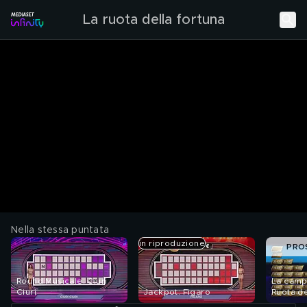
La ruota della fortuna
Nella stessa puntata
in riproduzione
PRO
Round Musicale: Ciuri
La campi
Ciuri
Jackpot: Figaro
Ruota de