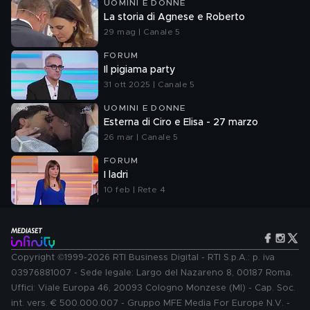
UOMINI E DONNE
La storia di Agnese e Roberto
29 mag | Canale 5
FORUM
Il pigiama party
31 ott 2025 | Canale 5
UOMINI E DONNE
Esterna di Ciro e Elisa - 27 marzo
26 mar | Canale 5
FORUM
I ladri
10 feb | Rete 4
Copyright ©1999-2026 RTI Business Digital - RTI S.p.A.: p. iva
03976881007 - Sede legale: Largo del Nazareno 8, 00187 Roma.
Uffici: Viale Europa 46, 20093 Cologno Monzese (MI) - Cap. Soc.
int. vers. € 500.000.007 - Gruppo MFE Media For Europe N.V. -