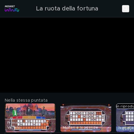
La ruota della fortuna
Nella stessa puntata
in riprod
Primo round veloce: il
Veneto
Misteri e leggende
Ivan alla