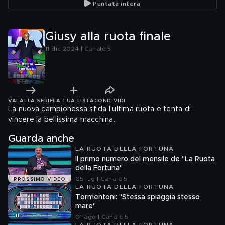
Puntata intera
Giusy alla ruota finale
11 dic 2024 | Canale 5
VAI ALLA SERIE
LA TUA LISTA
CONDIVIDI
La nuova campionessa sfida l'ultima ruota e tenta di
vincere la bellissima macchina.
Guarda anche
LA RUOTA DELLA FORTUNA
Il primo numero del mensile de "La Ruota
della Fortuna"
05 lug | Canale 5
PROSSIMO VIDEO
LA RUOTA DELLA FORTUNA
Tormentoni: "Stessa spiaggia stesso
mare"
01 ago | Canale 5