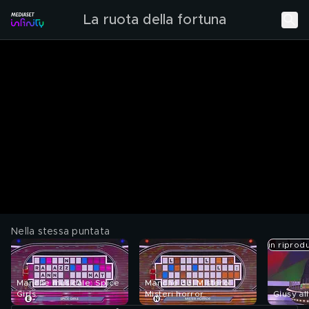
La ruota della fortuna
Nella stessa puntata
in riprod
Manche musicale: Spice
Manche del Mistero:
Girls
Misteri horror
Giusy al