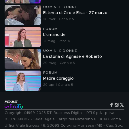
UOMINI E DONNE
Esterna di Ciro e Elisa - 27 marzo
26 mar | Canale 5
FORUM
L'umanoide
15 mag | Rete 4
UOMINI E DONNE
La storia di Agnese e Roberto
29 mag | Canale 5
FORUM
Madre coraggio
29 apr | Canale 5
Copyright ©1999-2026 RTI Business Digital - RTI S.p.A.: p. iva
03976881007 - Sede legale: Largo del Nazareno 8, 00187 Roma.
Uffici: Viale Europa 46, 20093 Cologno Monzese (MI) - Cap. Soc.