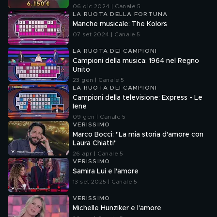
06 dic 2024 | Canale 5
LA RUOTA DELLA FORTUNA
Manche musicale: The Kolors
07 set 2024 | Canale 5
LA RUOTA DEI CAMPIONI
Campioni della musica: 1964 nel Regno
Unito
23 gen | Canale 5
LA RUOTA DEI CAMPIONI
Campioni della televisione: Express - Le
Iene
09 gen | Canale 5
VERISSIMO
Marco Bocci: "La mia storia d'amore con
Laura Chiatti"
26 apr | Canale 5
VERISSIMO
Samira Lui e l'amore
13 set 2025 | Canale 5
VERISSIMO
Michelle Hunziker e l'amore