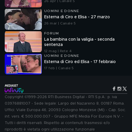
26 apr | Canale 5
UOMINI E DONNE
Esterna di Ciro e Elisa - 27 marzo
26 mar | Canale 5
FORUM
La bambina con la valigia - seconda
sentenza
12 mag | Rete 4
UOMINI E DONNE
Esterna di Ciro ed Elisa - 17 febbraio
17 feb | Canale 5
Copyright ©1999-2026 RTI Business Digital - RTI S.p.A.: p. iva
03976881007 - Sede legale: Largo del Nazareno 8, 00187 Roma.
Uffici: Viale Europa 46, 20093 Cologno Monzese (MI) - Cap. Soc.
int. vers. € 500.000.007 - Gruppo MFE Media For Europe N.V. -
Tutti i diritti riservati. Rispetto ai contenuti trasmessi e/o
riprodotti è vietata ogni utilizzazione funzionale