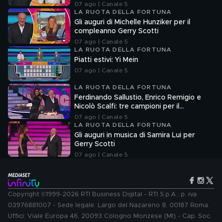
07 ago | Canale 5
LA RUOTA DELLA FORTUNA
Gli auguri di Michelle Hunziker per il
compleanno Gerry Scotti
07 ago | Canale 5
LA RUOTA DELLA FORTUNA
Piatti estivi: Yi Mein
07 ago | Canale 5
LA RUOTA DELLA FORTUNA
Ferdinando Sallustio, Enrico Remigio e
Nicolò Scalfi: tre campioni per il
compleanno di Gerry Scotti
07 ago | Canale 5
LA RUOTA DELLA FORTUNA
Gli auguri in musica di Samira Lui per
Gerry Scotti
07 ago | Canale 5
Copyright ©1999-2026 RTI Business Digital - RTI S.p.A.: p. iva
03976881007 - Sede legale: Largo del Nazareno 8, 00187 Roma.
Uffici: Viale Europa 46, 20093 Cologno Monzese (MI) - Cap. Soc.