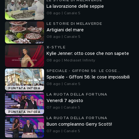
LE STORIE DI MELAVERDE
La lavorazione delle seppie
08 ago | Canale 5
LE STORIE DI MELAVERDE
Artigiani del mare
08 ago | Canale 5
X-STYLE
Kylie Jenner: otto cose che non sapete
08 ago | Mediaset Infinity
SPECIALE - GIFFONI 56: LE COSE
IMPOSSIBILI
Speciale - Giffoni 56: le cose impossibili
08 ago | Canale 5
PUNTATA INTERA
LA RUOTA DELLA FORTUNA
Venerdì 7 agosto
07 ago | Canale 5
PUNTATA INTERA
LA RUOTA DELLA FORTUNA
Buon compleanno Gerry Scotti!
07 ago | Canale 5