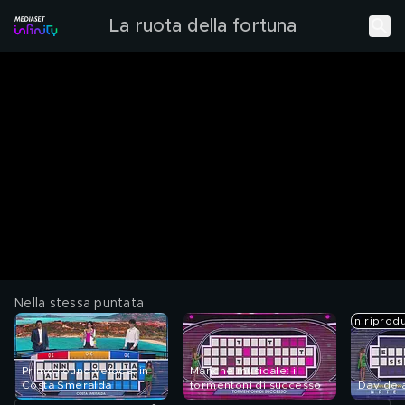
La ruota della fortuna
Nella stessa puntata
in riprod
Primo round veloce: in
Manche musicale: i
Costa Smeralda
tormentoni di successo
Davide a