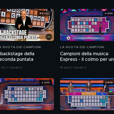
49 SEC
4 MIN
A RUOTA DEI CAMPIONI
LA RUOTA DEI CAMPIONI
l backstage della
Campioni della musica:
econda puntata
Express - Il colmo per un
musicista
 dic | Canale 5
16 gen | Canale 5
9 MIN
1 MIN