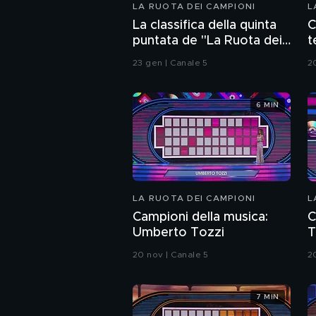
LA RUOTA DEI CAMPIONI
L
La classifica della quinta
C
puntata de "La Ruota dei
t
Campioni"
23 gen | Canale 5
2
6 MIN
LA RUOTA DEI CAMPIONI
L
Campioni della musica:
C
Umberto Tozzi
T
20 nov | Canale 5
2
7 MIN