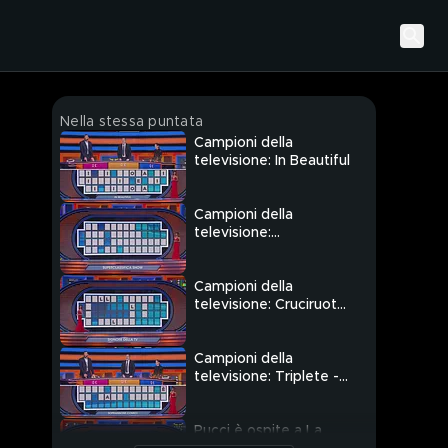
Nella stessa puntata
Campioni della
televisione: In Beautiful
Campioni della
televisione:
Superclassifica show
Campioni della
televisione: Cruciruota
- Signore della tv
Campioni della
televisione: Triplete -
Soprannomi comici
Pucci è ospite a La