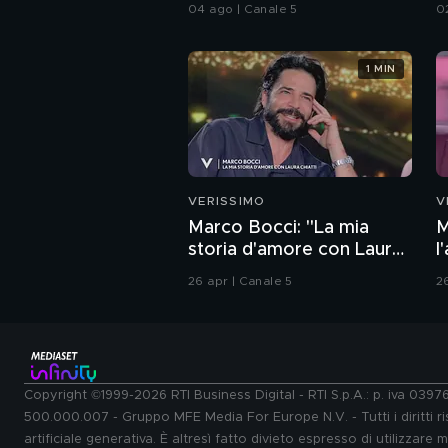
04 ago | Canale 5
0
1 MIN
VERISSIMO
V
Marco Bocci: "La mia
M
storia d'amore con Laura
l
Chiatti"
26 apr | Canale 5
2
Copyright ©1999-2026 RTI Business Digital - RTI S.p.A.: p. iva 039
500.000.007 - Gruppo MFE Media For Europe N.V. - Tutti i diritti ris
artificiale generativa. È altresì fatto divieto espresso di utilizzare