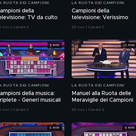
A RUOTA DEI CAMPIONI
LA RUOTA DEI CAMPIONI
ampioni della
Campioni della
elevisione: TV da culto
televisione: Verissimo
0 nov | Canale 5
20 nov | Canale 5
3 MIN
12 MIN
A RUOTA DEI CAMPIONI
LA RUOTA DEI CAMPIONI
ampioni della musica:
Manuel alla Ruota delle
riplete - Generi musicali
Meraviglie dei Campioni
0 nov | Canale 5
20 nov | Canale 5
5 MIN
8 MIN