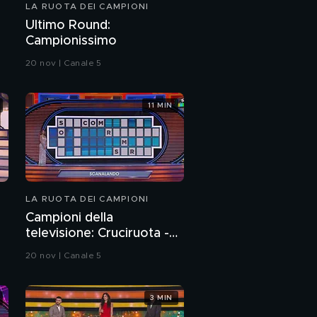
LA RUOTA DEI CAMPIONI
PROSSIMO VIDEO
Campioni del cinema:
Ultimo Round:
Triplete - Viaggi al
Campionissimo
cinema
20 nov | Canale 5
Campioni del cinema:
Express - Rocky Balboa
11 MIN
La classifica della terza
puntata de La Ruota
dei Campioni
Ultimo Round: Buoni
propositi nel nuovo
LA RUOTA DEI CAMPIONI
anno
Campioni della
Dario alla Ruota delle
televisione: Cruciruota -
Meraviglie dei
Scanalando
Campioni
20 nov | Canale 5
3 MIN