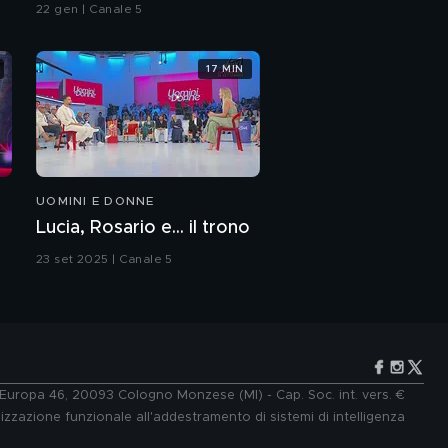
Spagna. L'inchiesta di
22 gen | Canale 5
Francesco Mazza
17 MIN
UOMINI E DONNE
Lucia, Rosario e... il trono
23 set 2025 | Canale 5
e Europa 46, 20093 Cologno Monzese (MI) - Cap. Soc. int. vers. €
lizzazione funzionale all'addestramento di sistemi di intelligenza