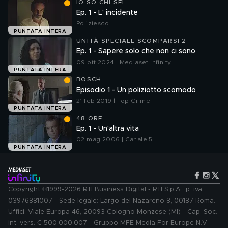
IO SO CHI SEI
Ep. 1 - L' incidente
Poliziesco
PUNTATA INTERA
UNITÀ SPECIALE SCOMPARSI 2
Ep. 1 - Sapere solo che non ci sono
09 ott 2024 | Mediaset Infinity
PUNTATA INTERA
BOSCH
Episodio 1 - Un poliziotto scomodo
21 feb 2019 | Top Crime
PUNTATA INTERA
48 ORE
Ep. 1 - Un'altra vita
02 mag 2006 | Canale 5
PUNTATA INTERA
Copyright ©1999-2026 RTI Business Digital - RTI S.p.A.: p. iva
03976881007 - Sede legale: Largo del Nazareno 8, 00187 Roma.
Uffici: Viale Europa 46, 20093 Cologno Monzese (MI) - Cap. Soc.
int. vers. € 500.000.007 - Gruppo MFE Media For Europe N.V. -