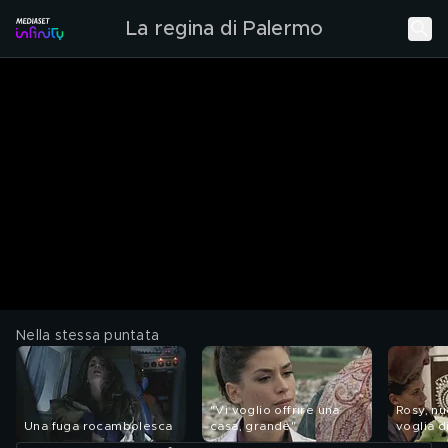
La regina di Palermo
Nella stessa puntata
"Vi voglio offrire una
Rosy, nu
Una fuga rocambolesca
casa, grande"
voglia d