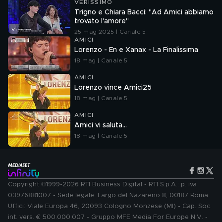
VERISSIMO
Trigno e Chiara Bacci: "Ad Amici abbiamo
trovato l'amore"
25 mag 2025 | Canale 5
AMICI
Lorenzo - En e Xanax - La Finalissima
18 mag | Canale 5
AMICI
Lorenzo vince Amici25
18 mag | Canale 5
AMICI
Amici vi saluta...
18 mag | Canale 5
Copyright ©1999-2026 RTI Business Digital - RTI S.p.A.: p. iva
03976881007 - Sede legale: Largo del Nazareno 8, 00187 Roma.
Uffici: Viale Europa 46, 20093 Cologno Monzese (MI) - Cap. Soc.
int. vers. € 500.000.007 - Gruppo MFE Media For Europe N.V. -