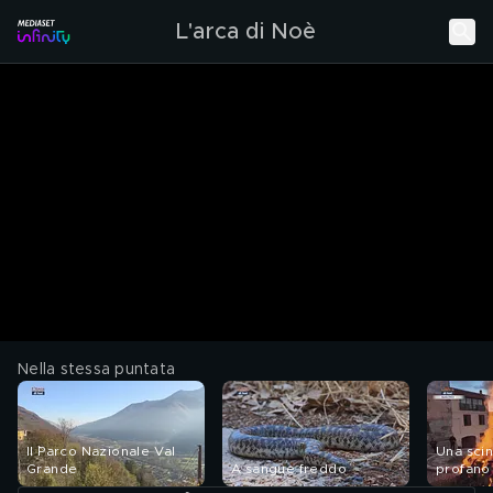
L'arca di Noè
Nella stessa puntata
Il Parco Nazionale Val
Una scin
Grande
A sangue freddo
profano