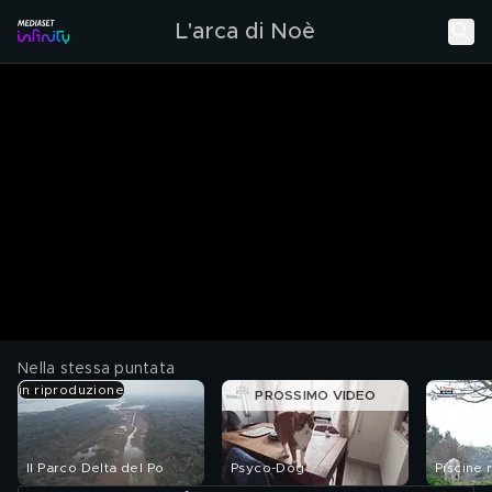
L'arca di Noè
Nella stessa puntata
in riproduzione
PROSSIMO VIDEO
Il Parco Delta del Po
Psyco-Dog
Piscine r