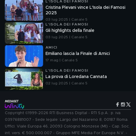
L'ISOLA DEI FAMOSI
Cristina Plevani vince L'Isola dei Famosi
2025
03 lug 2025 | Canale 5
L'ISOLA DEI FAMOSI
Gli highlights della finale
03 lug 2025 | Canale 5
AMICI
Emiliano lascia la Finale di Amici
17 mag | Canale 5
L'ISOLA DEI FAMOSI
La prova di Loredana Cannata
02 lug 2025 | Canale 5
Copyright ©1999-2026 RTI Business Digital - RTI S.p.A.: p. iva
03976881007 - Sede legale: Largo del Nazareno 8, 00187 Roma.
Uffici: Viale Europa 46, 20093 Cologno Monzese (MI) - Cap. Soc.
int. vers. € 500.000.007 - Gruppo MFE Media For Europe N.V. -