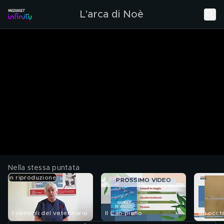
L'arca di Noè
Nella stessa puntata
in riproduzione
PROSSIMO VIDEO
I consigli del veterinario
Il Can-piello
Gli occh