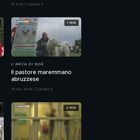
15 mar | Canale 5
1 MIN
L'ARCA DI NOÈ
Il pastore maremmano
abruzzese
14 dic 2014 | Canale 5
2 MIN