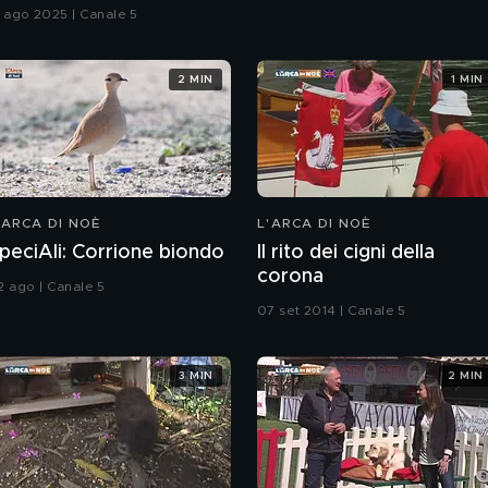
1 ago 2025 | Canale 5
2 MIN
1 MIN
'ARCA DI NOÈ
L'ARCA DI NOÈ
peciAli: Corrione biondo
Il rito dei cigni della
corona
2 ago | Canale 5
07 set 2014 | Canale 5
3 MIN
2 MIN