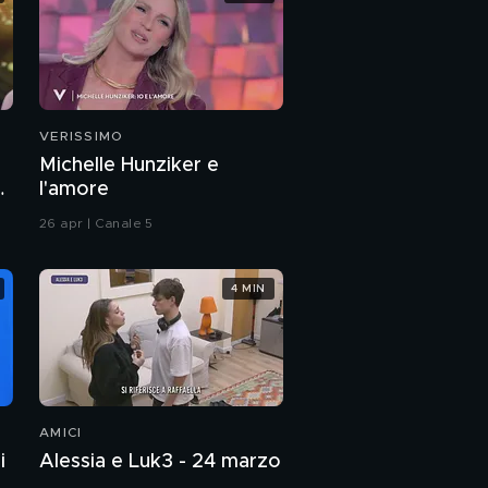
VERISSIMO
Michelle Hunziker e
a
l'amore
26 apr | Canale 5
4 MIN
AMICI
i
Alessia e Luk3 - 24 marzo