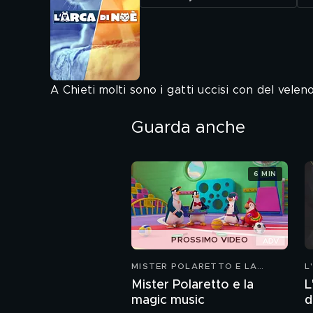
A Chieti molti sono i gatti uccisi con del velen
Guarda anche
6 MIN
PROSSIMO VIDEO
MISTER POLARETTO E LA
L
MAGIC MUSIC
Mister Polaretto e la
L
magic music
d