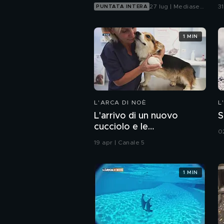
27 lug | Mediaset
3
PUNTATA INTERA
Infinity
1 MIN
L'ARCA DI NOÈ
L
L'arrivo di un nuovo
S
cucciolo e le
0
responsabilità che
19 apr | Canale 5
comporta
1 MIN