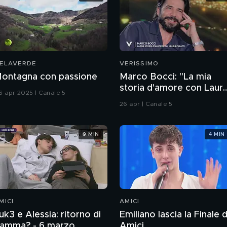
ELAVERDE
VERISSIMO
ontagna con passione
Marco Bocci: "La mia
storia d'amore con Laur
6 apr 2025 | Canale 5
Chiatti"
26 apr | Canale 5
9 MIN
4 MIN
MICI
AMICI
uk3 e Alessia: ritorno di
Emiliano lascia la Finale d
iamma? - 6 marzo
Amici