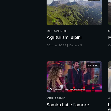
MELAVERDE
M
Agriturismi alpini
M
30 mar 2025 | Canale 5
0
48 SEC
VERISSIMO
A
Samira Lui e l'amore
L
f