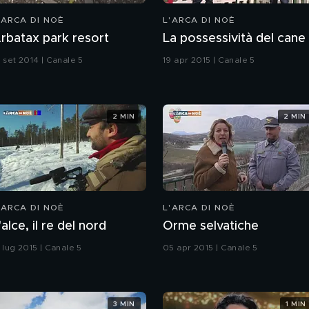
'ARCA DI NOÈ
L'ARCA DI NOÈ
rbatax park resort
La possessività del cane
4 set 2014 | Canale 5
19 apr 2015 | Canale 5
2 MIN
2 MIN
'ARCA DI NOÈ
L'ARCA DI NOÈ
'alce, il re del nord
Orme selvatiche
 lug 2015 | Canale 5
05 apr 2015 | Canale 5
3 MIN
1 MIN