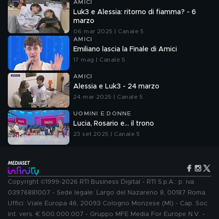
AMICI
Luk3 e Alessia: ritorno di fiamma? - 6
marzo
06 mar 2025 | Canale 5
AMICI
Emiliano lascia la Finale di Amici
17 mag | Canale 5
AMICI
Alessia e Luk3 - 24 marzo
24 mar 2025 | Canale 5
UOMINI E DONNE
Lucia, Rosario e... il trono
23 set 2025 | Canale 5
Copyright ©1999-2026 RTI Business Digital - RTI S.p.A.: p. iva
03976881007 - Sede legale: Largo del Nazareno 8, 00187 Roma.
Uffici: Viale Europa 46, 20093 Cologno Monzese (MI) - Cap. Soc.
int. vers. € 500.000.007 - Gruppo MFE Media For Europe N.V. -