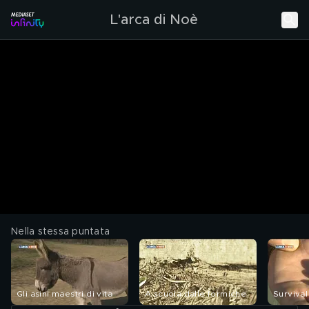
L'arca di Noè
Nella stessa puntata
Gli asini maestri di vita
A scuola dalle formiche
Survival