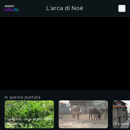
L'arca di Noè
In questa puntata
Survival, conoscere bene
le piante
L'isola degli asini
Il paese