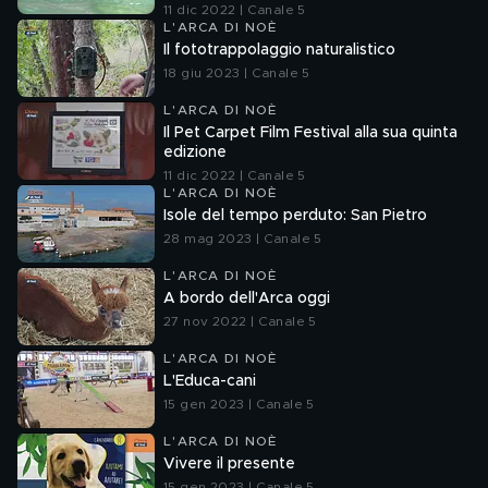
11 dic 2022 | Canale 5
L'ARCA DI NOÈ
Il fototrappolaggio naturalistico
18 giu 2023 | Canale 5
L'ARCA DI NOÈ
Il Pet Carpet Film Festival alla sua quinta
edizione
11 dic 2022 | Canale 5
L'ARCA DI NOÈ
Isole del tempo perduto: San Pietro
28 mag 2023 | Canale 5
L'ARCA DI NOÈ
A bordo dell'Arca oggi
27 nov 2022 | Canale 5
L'ARCA DI NOÈ
L'Educa-cani
15 gen 2023 | Canale 5
L'ARCA DI NOÈ
Vivere il presente
15 gen 2023 | Canale 5