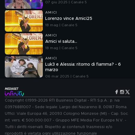
07 giu 2025 | Canale 5
AMICI
Lorenzo vince Amici25
18 mag | Canale 5
AMICI
Amici vi saluta...
18 mag | Canale 5
AMICI
Luk3 e Alessia: ritorno di fiamma? - 6
marzo
06 mar 2025 | Canale 5
Copyright ©1999-2026 RTI Business Digital - RTI S.p.A.: p. iva
03976881007 - Sede legale: Largo del Nazareno 8, 00187 Roma.
Uffici: Viale Europa 46, 20093 Cologno Monzese (MI) - Cap. Soc.
int. vers. € 500.000.007 - Gruppo MFE Media For Europe N.V. -
Tutti i diritti riservati. Rispetto ai contenuti trasmessi e/o
riprodotti è vietata ogni utilizzazione funzionale