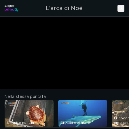
L'arca di Noè
Nella stessa puntata
I rinocer
Un tuffo nel blu
Giganti del mare
ambient