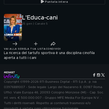
Puntata intera
L'Educa-cani
25 gen | Canale 5
VAI ALLA SERIE
LA TUA LISTA
CONDIVIDI
La ricerca del tartufo sportiva è una disciplina cinofila
aperta a tutti i cani
Copyright ©1999-2026 RTI Business Digital - RTI S.p.A.: p. iva
03976881007 - Sede legale: Largo del Nazareno 8, 00187 Roma.
Uffici: Viale Europa 46, 20093 Cologno Monzese (MI) - Cap. Soc.
int. vers. € 500.000.007 - Gruppo MFE Media For Europe N.V. -
Tutti i diritti riservati. Rispetto ai contenuti trasmessi e/o
riprodotti è vietata ogni utilizzazione funzionale