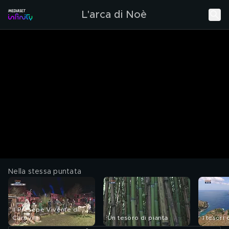
L'arca di Noè
Nella stessa puntata
Il Presepe Vivente di
Carovilli
Un tesoro di pianta
I tesori 