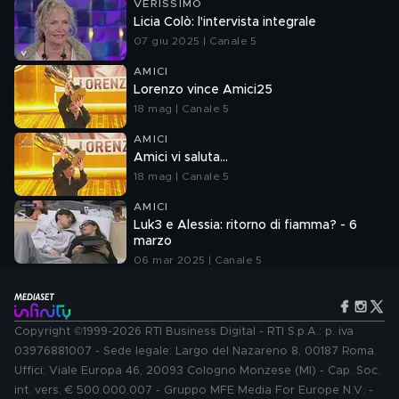
VERISSIMO
Licia Colò: l'intervista integrale
07 giu 2025 | Canale 5
AMICI
Lorenzo vince Amici25
18 mag | Canale 5
AMICI
Amici vi saluta...
18 mag | Canale 5
AMICI
Luk3 e Alessia: ritorno di fiamma? - 6
marzo
06 mar 2025 | Canale 5
Copyright ©1999-2026 RTI Business Digital - RTI S.p.A.: p. iva
03976881007 - Sede legale: Largo del Nazareno 8, 00187 Roma.
Uffici: Viale Europa 46, 20093 Cologno Monzese (MI) - Cap. Soc.
int. vers. € 500.000.007 - Gruppo MFE Media For Europe N.V. -