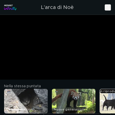
L'arca di Noè
Nella stessa puntata
in riprod
Un uovo prezioso
Nuove generazioni
Il tuo c