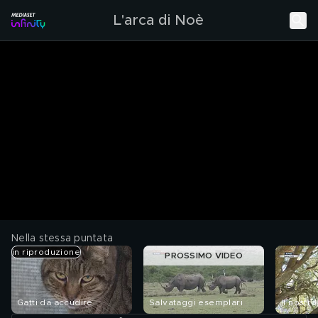
L'arca di Noè
Nella stessa puntata
in riproduzione
PROSSIMO VIDEO
Gatti da accudire
Salvataggi esemplari
Il nostr