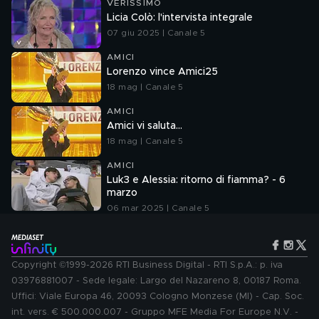
VERISSIMO
Licia Colò: l'intervista integrale
07 giu 2025 | Canale 5
AMICI
Lorenzo vince Amici25
18 mag | Canale 5
AMICI
Amici vi saluta...
18 mag | Canale 5
AMICI
Luk3 e Alessia: ritorno di fiamma? - 6
marzo
06 mar 2025 | Canale 5
Copyright ©1999-2026 RTI Business Digital - RTI S.p.A.: p. iva
03976881007 - Sede legale: Largo del Nazareno 8, 00187 Roma.
Uffici: Viale Europa 46, 20093 Cologno Monzese (MI) - Cap. Soc.
int. vers. € 500.000.007 - Gruppo MFE Media For Europe N.V. -