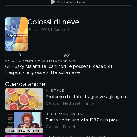
Puntata intera
Colossi di neve
18 mar 2018 | Canale 5
VAI ALLA SERIE
LA TUA LISTA
CONDIVIDI
Gli Husky Malamute, cani forti e possenti capaci di
trasportare grosse slitte sulla neve.
Guarda anche
X-STYLE
Profumo d'estate: fragranze agli agrumi
06 ago | Mediaset Infinity
IERI E OGGI IN TV
Punto sette una vita 1987 nilla pizzi
06 ago | Rete 4
PUNTATA INTERA