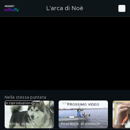
L'arca di Noè
Nella stessa puntata
in riproduzione
PROSSIMO VIDEO
Colossi di neve
Pescatore sostenibile
Il cane 