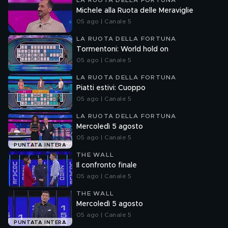
LA RUOTA DELLA FORTUNA
Michele alla Ruota delle Meraviglie
05 ago | Canale 5
LA RUOTA DELLA FORTUNA
Tormentoni: World hold on
05 ago | Canale 5
LA RUOTA DELLA FORTUNA
Piatti estivi: Cuoppo
05 ago | Canale 5
LA RUOTA DELLA FORTUNA
Mercoledì 5 agosto
05 ago | Canale 5
PUNTATA INTERA
THE WALL
Il confronto finale
05 ago | Canale 5
THE WALL
Mercoledì 5 agosto
05 ago | Canale 5
PUNTATA INTERA