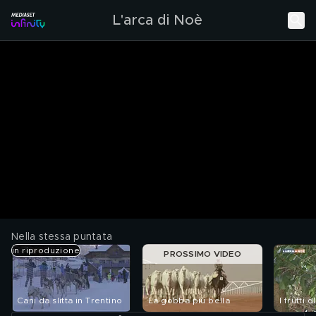
L'arca di Noè
Nella stessa puntata
in riproduzione
PROSSIMO VIDEO
Cani da slitta in Trentino
La gobba più bella
I frutti d