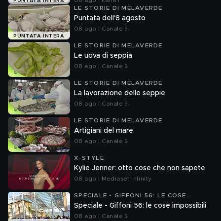
08 ago | Italia 1
PUNTATA INTERA
LE STORIE DI MELAVERDE
Puntata dell'8 agosto
08 ago | Canale 5
PUNTATA INTERA
LE STORIE DI MELAVERDE
Le uova di seppia
08 ago | Canale 5
LE STORIE DI MELAVERDE
La lavorazione delle seppie
08 ago | Canale 5
LE STORIE DI MELAVERDE
Artigiani del mare
08 ago | Canale 5
X-STYLE
Kylie Jenner: otto cose che non sapete
08 ago | Mediaset Infinity
SPECIALE - GIFFONI 56: LE COSE
IMPOSSIBILI
Speciale - Giffoni 56: le cose impossibili
08 ago | Canale 5