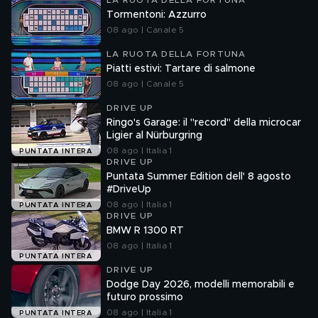
LA RUOTA DELLA FORTUNA
Tormentoni: Azzurro
08 ago | Canale 5
LA RUOTA DELLA FORTUNA
Piatti estivi: Tartare di salmone
08 ago | Canale 5
DRIVE UP
Ringo's Garage: il "record" della microcar
Ligier al Nürburgring
08 ago | Italia 1
PUNTATA INTERA
DRIVE UP
Puntata Summer Edition dell' 8 agosto
#DriveUp
08 ago | Italia 1
PUNTATA INTERA
DRIVE UP
BMW R 1300 RT
08 ago | Italia 1
PUNTATA INTERA
DRIVE UP
Dodge Day 2026, modelli memorabili e
futuro prossimo
08 ago | Italia 1
PUNTATA INTERA