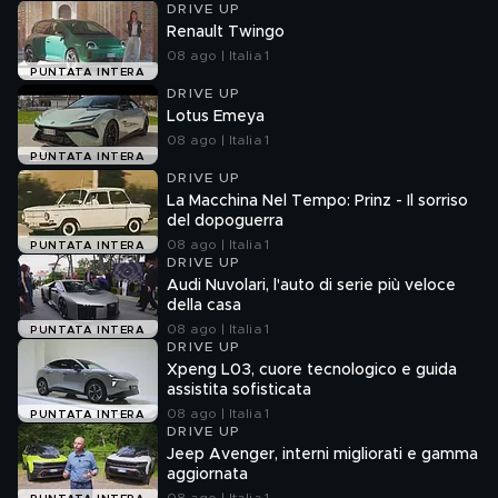
DRIVE UP
Renault Twingo
08 ago | Italia 1
PUNTATA INTERA
DRIVE UP
Lotus Emeya
08 ago | Italia 1
PUNTATA INTERA
DRIVE UP
La Macchina Nel Tempo: Prinz - Il sorriso
del dopoguerra
08 ago | Italia 1
PUNTATA INTERA
DRIVE UP
Audi Nuvolari, l'auto di serie più veloce
della casa
08 ago | Italia 1
PUNTATA INTERA
DRIVE UP
Xpeng L03, cuore tecnologico e guida
assistita sofisticata
08 ago | Italia 1
PUNTATA INTERA
DRIVE UP
Jeep Avenger, interni migliorati e gamma
aggiornata