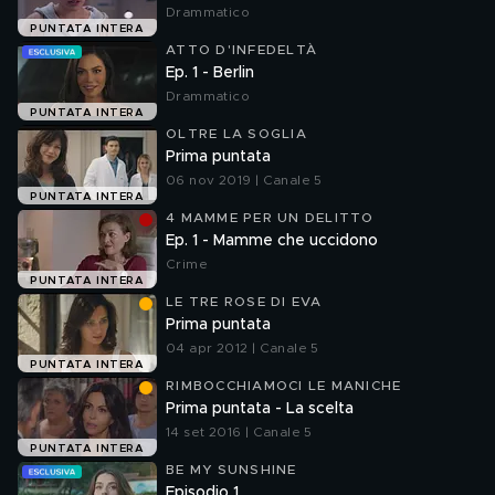
Drammatico
PUNTATA INTERA
ATTO D'INFEDELTÀ
Ep. 1 - Berlin
Drammatico
PUNTATA INTERA
OLTRE LA SOGLIA
Prima puntata
06 nov 2019 | Canale 5
PUNTATA INTERA
4 MAMME PER UN DELITTO
Ep. 1 - Mamme che uccidono
Crime
PUNTATA INTERA
LE TRE ROSE DI EVA
Prima puntata
04 apr 2012 | Canale 5
PUNTATA INTERA
RIMBOCCHIAMOCI LE MANICHE
Prima puntata - La scelta
14 set 2016 | Canale 5
PUNTATA INTERA
BE MY SUNSHINE
Episodio 1