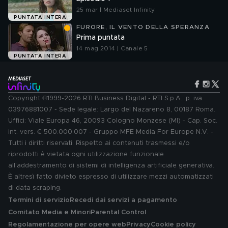
25 mar | Mediaset Infinity
PUNTATA INTERA
FURORE, IL VENTO DELLA SPERANZA
Prima puntata
14 mag 2014 | Canale 5
PUNTATA INTERA
Copyright ©1999-2026 RTI Business Digital - RTI S.p.A.: p. iva
03976881007 - Sede legale: Largo del Nazareno 8, 00187 Roma.
Uffici: Viale Europa 46, 20093 Cologno Monzese (MI) - Cap. Soc.
int. vers. € 500.000.007 - Gruppo MFE Media For Europe N.V. -
Tutti i diritti riservati. Rispetto ai contenuti trasmessi e/o
riprodotti è vietata ogni utilizzazione funzionale
all'addestramento di sistemi di intelligenza artificiale generativa.
È altresì fatto divieto espresso di utilizzare mezzi automatizzati
di data scraping.
Termini di servizio
Recedi dai servizi a pagamento
Comitato Media e Minori
Parental Control
Regolamentazione per opere web
Privacy
Cookie policy