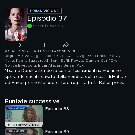
Episodio 37
23 apr | Canale 5
VAI ALLA SERIE
LA TUA LISTA
CONDIVIDI
Regia: Merve Girgin, Nadim Guc. Cast: Ozge Ozpirincci, Seray
Kaya, Kubra Suzgun, Ali Semi Sefil, Feyyaz Duman, Serif Erol,
Gokce Eyuboglu, Elcin Afacan, Gulsah Aydin
.
Nisan e Doruk attendono con entusiasmo il nuovo anno,
sperando che il ricavato della vendita della casa di Hatice
ed Enver permetta loro di fare regali a tutti. Bahar però
spiega che la vendita potrebbe slittare a dopo le feste:
Enver le ha detto che l'acquirente non si è più fatto
Puntate successive
sentire.
Episodio 38
PROSSIMO VIDEO
Episodio 39