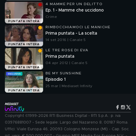
4 MAMME PER UN DELITTO
Ep. 1 - Mamme che uccidono
Crime
PUNTATA INTERA
RIMBOCCHIAMOCI LE MANICHE
Prima puntata - La scelta
14 set 2016 | Canale 5
PUNTATA INTERA
LE TRE ROSE DI EVA
Prima puntata
04 apr 2012 | Canale 5
PUNTATA INTERA
BE MY SUNSHINE
Episodio 1
25 mar | Mediaset Infinity
PUNTATA INTERA
Copyright ©1999-2026 RTI Business Digital - RTI S.p.A.: p. iva
03976881007 - Sede legale: Largo del Nazareno 8, 00187 Roma.
Uffici: Viale Europa 46, 20093 Cologno Monzese (MI) - Cap. Soc.
int. vers. € 500.000.007 - Gruppo MFE Media For Europe N.V. -