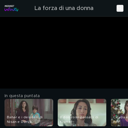
La forza di una donna
In questa puntata
Bahar e i desideri di
Il doloroso passato di
Ceyda e 
Nisan e Doruk
Kismet
Raif