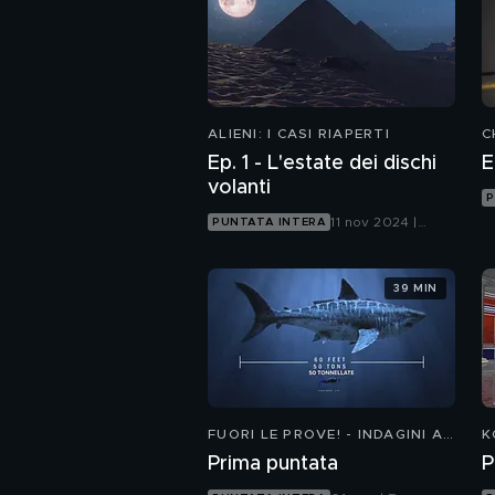
ALIENI: I CASI RIAPERTI
C
F
Ep. 1 - L'estate dei dischi
E
D
volanti
P
11 nov 2024 |
PUNTATA INTERA
Focus
39 MIN
FUORI LE PROVE! - INDAGINI AI
K
CONFINI DELLA REALTÀ 3
A
Prima puntata
P