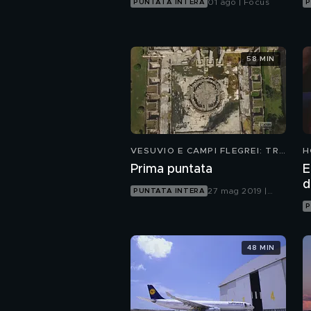
01 ago | Focus
PUNTATA INTERA
P
58 MIN
VESUVIO E CAMPI FLEGREI: TRA
H
SCIENZA E MITO
F
Prima puntata
E
d
27 mag 2019 |
PUNTATA INTERA
Focus
P
48 MIN