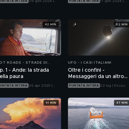
09 gen 2024 |
17 gen 2024 |
UNTATA INTERA
PUNTATA INTERA
Focus
Focus
42 MIN
52 MIN
OT ROADS - STRADE DI
UFO - I CASI ITALIANI
UOCO 2
p. 1 - Ande: la strada
Oltre i confini -
ella paura
Messaggeri da un altro
mondo
05 apr 2025 |
02 lug | Focus
UNTATA INTERA
PUNTATA INTERA
Focus
41 MIN
47 MIN