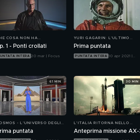
HE COSA NON HA
YURI GAGARIN: L'ULTIMO
UNZIONATO - DISASTRI
ISTANTE
p. 1 - Ponti crollati
Prima puntata
ELL'INGEGNERIA
20 mar | Focus
10 apr 2021 |
UNTATA INTERA
PUNTATA INTERA
Focus
61 MIN
30 MIN
OSMOS - L'UNIVERSO DEGLI
L'ITALIA RITORNA NELLO
NTICHI E DEI MODERNI
SPAZIO - PARTENZA IN
rima puntata
Anteprima missione AX-
DIRETTA DELLA MISSIONE AX