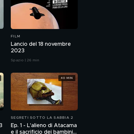
FILM
Lancio del 18 novembre
2023
Spazio | 26 min
40 MIN
SEGRETI SOTTO LA SABBIA 2
3
Ep. 1 - L'alieno di Atacama
-3
e il sacrificio dei bambini