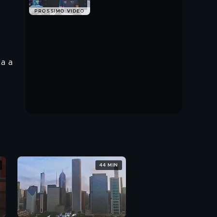
2
PROSSIMO VIDEO
ia a
44 MIN