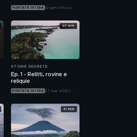
chimù
12 gen | Focus
PUNTATA INTERA
40 MIN
STORIE SEGRETE
Ep. 1 - Relitti, rovine e
reliquie
27 mar 2025 |
PUNTATA INTERA
Focus
41 MIN