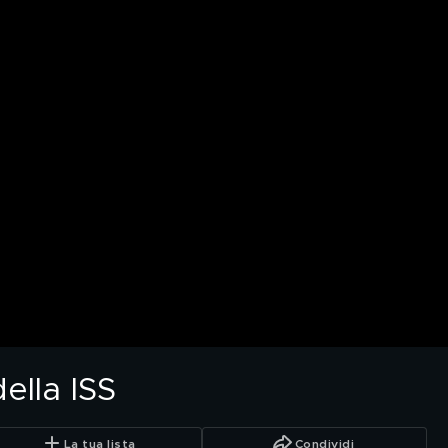
della ISS
La tua lista
Condividi