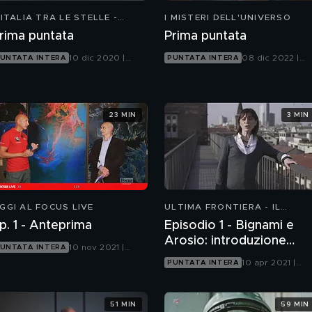
'ITALIA TRA LE STELLE -
I MISTERI DELL'UNIVERSO
ROTAGONISTI DELLA NUOVA
rima puntata
Prima puntata
ORSA ALLO SPAZIO
10 dic 2020 |
08 dic 2022 |
UNTATA INTERA
PUNTATA INTERA
Focus
Focus
23 MIN
3 MIN
GGI AL FOCUS LIVE
ULTIMA FRONTIERA - IL
GIORNO DELLA SCIENZA
p. 1 - Anteprima
Episodio 1 - Bignami e
Arosio: introduzione
10 nov 2021 |
UNTATA INTERA
generale
Focus
10 apr 2021 |
PUNTATA INTERA
Focus
51 MIN
59 MIN