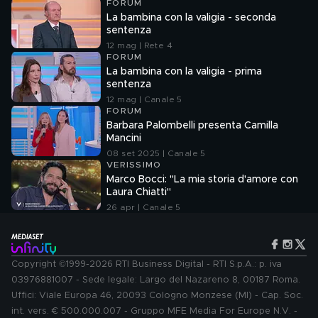
FORUM
La bambina con la valigia - seconda
sentenza
12 mag | Rete 4
FORUM
La bambina con la valigia - prima
sentenza
12 mag | Canale 5
FORUM
Barbara Palombelli presenta Camilla
Mancini
08 set 2025 | Canale 5
VERISSIMO
Marco Bocci: "La mia storia d'amore con
Laura Chiatti"
26 apr | Canale 5
Copyright ©1999-2026 RTI Business Digital - RTI S.p.A.: p. iva
03976881007 - Sede legale: Largo del Nazareno 8, 00187 Roma.
Uffici: Viale Europa 46, 20093 Cologno Monzese (MI) - Cap. Soc.
int. vers. € 500.000.007 - Gruppo MFE Media For Europe N.V. -