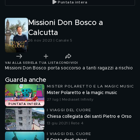
Puntata intera
Missioni Don Bosco a
Calcutta
26 nov 2023 | Canale 5
VAI ALLA SERIE
LA TUA LISTA
CONDIVIDI
Missioni Don Bosco porta soccorso a tanti ragazzi a rischio
Guarda anche
MISTER POLARETTO E LA MAGIC MUSIC
Mister Polaretto e la magic music
27 lug | Mediaset Infinity
PUNTATA INTERA
I VIAGGI DEL CUORE
Chiesa collegiata dei santi Pietro e Orso
13 giu 2021 | Rete 4
I VIAGGI DEL CUORE