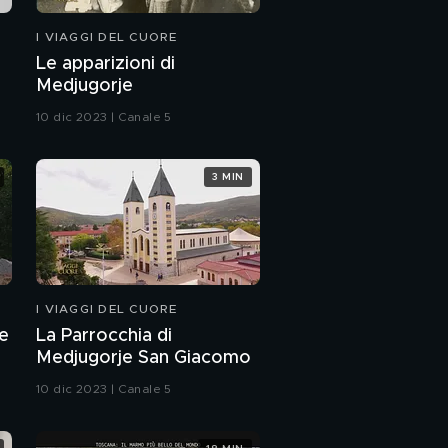
I VIAGGI DEL CUORE
Le apparizioni di
Medjugorje
10 dic 2023 | Canale 5
3 MIN
I VIAGGI DEL CUORE
je
La Parrocchia di
Medjugorje San Giacomo
10 dic 2023 | Canale 5