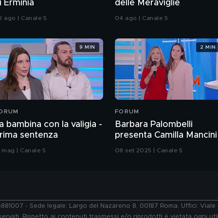
i Erminia
delle Meraviglie
2 ago | Canale 5
04 ago | Canale 5
9 MIN
2 MIN
ORUM
FORUM
a bambina con la valigia -
Barbara Palombelli
rima sentenza
presenta Camilla Mancini
2 mag | Canale 5
08 set 2025 | Canale 5
76881007 - Sede legale: Largo del Nazareno 8, 00187 Roma. Uffici: Vial
ervati. Rispetto ai contenuti trasmessi e/o riprodotti è vietata ogni uti