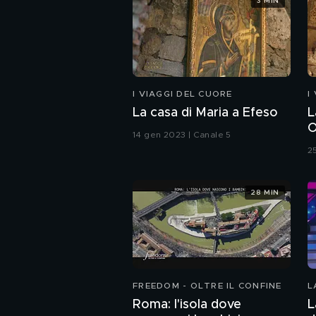
3 MIN
I VIAGGI DEL CUORE
I
La casa di Maria a Efeso
L
O
14 gen 2023 | Canale 5
2
28 MIN
FREEDOM - OLTRE IL CONFINE
L
Roma: l'isola dove
L