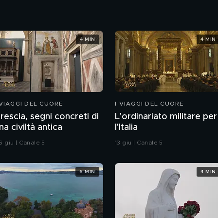
4 MIN
4 MIN
 VIAGGI DEL CUORE
I VIAGGI DEL CUORE
rescia, segni concreti di
L'ordinariato militare per
na civiltà antica
l'Italia
6 giu | Canale 5
13 giu | Canale 5
6 MIN
4 MIN