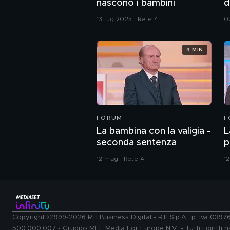
nascono i bambini
d
13 lug 2025 | Rete 4
0
9 MIN
FORUM
F
La bambina con la valigia -
L
seconda sentenza
p
12 mag | Rete 4
1
Copyright ©1999-2026 RTI Business Digital - RTI S.p.A.: p. iva 039
500.000.007 - Gruppo MFE Media For Europe N.V. - Tutti i diritti ris