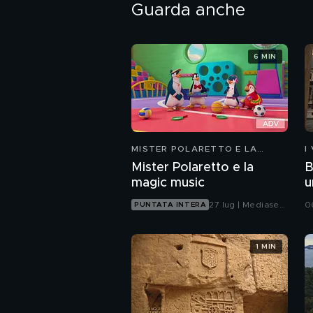
Guarda anche
6 MIN
MISTER POLARETTO E LA
I
MAGIC MUSIC
Mister Polaretto e la
B
magic music
u
27 lug | Mediaset
0
PUNTATA INTERA
Infinity
1 MIN