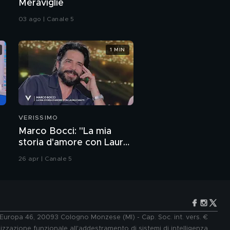
Meraviglie
03 ago | Canale 5
1 MIN
VERISSIMO
Marco Bocci: "La mia
storia d'amore con Laura
Chiatti"
26 apr | Canale 5
e Europa 46, 20093 Cologno Monzese (MI) - Cap. Soc. int. vers. €
lizzazione funzionale all'addestramento di sistemi di intelligenza