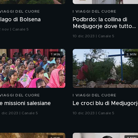
 VIAGGI DEL CUORE
I VIAGGI DEL CUORE
l lago di Bolsena
Podbrdo: la collina di
Medjugorje dove tutto
2 nov | Canale 5
iniziò
10 dic 2023 | Canale 5
1 MIN
5 MIN
 VIAGGI DEL CUORE
I VIAGGI DEL CUORE
e missioni salesiane
Le croci blu di Medjugor
0 dic 2023 | Canale 5
10 dic 2023 | Canale 5