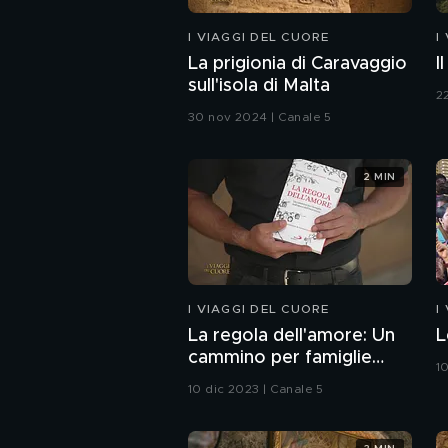
I VIAGGI DEL CUORE
I
La prigionia di Caravaggio
I
sull'isola di Malta
2
30 nov 2024 | Canale 5
2 MIN
I VIAGGI DEL CUORE
I
La regola dell'amore: Un
L
cammino per famiglie
1
nell'epoca dell'incertezza
10 dic 2023 | Canale 5