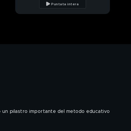
salesiana
Puntata intera
Il Santuario di Maria
Ausiliatrice
PROSSIMO VIDEO
La tribù Masai
Bosco Town - Nairobi
Baraccopoli di
Dagoretti - Nairobi
no un pilastro importante del metodo educativo