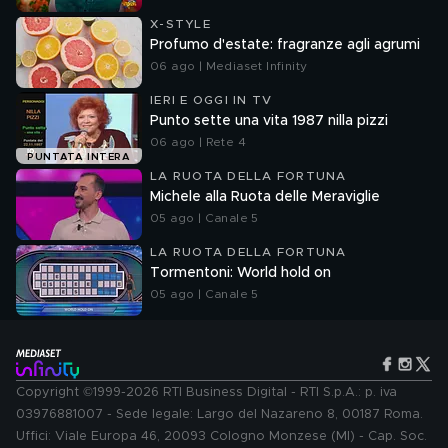
X-STYLE
Profumo d'estate: fragranze agli agrumi
06 ago | Mediaset Infinity
IERI E OGGI IN TV
Punto sette una vita 1987 nilla pizzi
06 ago | Rete 4
PUNTATA INTERA
LA RUOTA DELLA FORTUNA
Michele alla Ruota delle Meraviglie
05 ago | Canale 5
LA RUOTA DELLA FORTUNA
Tormentoni: World hold on
05 ago | Canale 5
Copyright ©1999-2026 RTI Business Digital - RTI S.p.A.: p. iva
03976881007 - Sede legale: Largo del Nazareno 8, 00187 Roma.
Uffici: Viale Europa 46, 20093 Cologno Monzese (MI) - Cap. Soc.