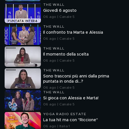
THE WALL
Giovedì 6 agosto
06 ago | Canale 5
PUNTATA INTERA
THE WALL
Il confronto tra Marta e Alessia
06 ago | Canale 5
THE WALL
Il momento della scelta
06 ago | Canale 5
THE WALL
Sono trascorsi più anni dalla prima
puntata in onda di...?
06 ago | Canale 5
THE WALL
Si gioca con Alessia e Marta!
06 ago | Canale 5
YOGA RADIO ESTATE
La tua hit ma con "Riccione"
06 ago | Italia 1