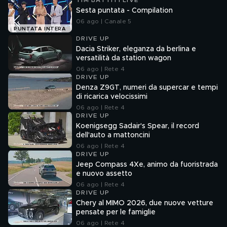
TIM BATTITI LIVE
Sesta puntata - Compilation
06 ago | Canale 5
PUNTATA INTERA
DRIVE UP
Dacia Striker, eleganza da berlina e
versatilità da station wagon
06 ago | Rete 4
DRIVE UP
Denza Z9GT, numeri da supercar e tempi
di ricarica velocissimi
06 ago | Rete 4
DRIVE UP
Koenigsegg Sadair's Spear, il record
dell'auto a mattoncini
06 ago | Rete 4
DRIVE UP
Jeep Compass 4Xe, animo da fuoristrada
e nuovo assetto
06 ago | Rete 4
DRIVE UP
Chery al MIMO 2026, due nuove vetture
pensate per le famiglie
06 ago | Rete 4