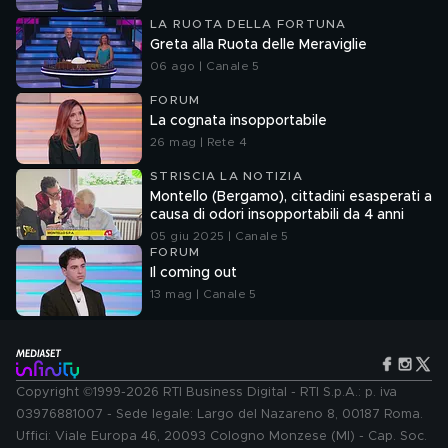
LA RUOTA DELLA FORTUNA
Greta alla Ruota delle Meraviglie
06 ago | Canale 5
FORUM
La cognata insopportabile
26 mag | Rete 4
STRISCIA LA NOTIZIA
Montello (Bergamo), cittadini esasperati a
causa di odori insopportabili da 4 anni
05 giu 2025 | Canale 5
FORUM
Il coming out
13 mag | Canale 5
Copyright ©1999-2026 RTI Business Digital - RTI S.p.A.: p. iva
03976881007 - Sede legale: Largo del Nazareno 8, 00187 Roma.
Uffici: Viale Europa 46, 20093 Cologno Monzese (MI) - Cap. Soc.