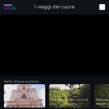
I viaggi del cuore
Nella stessa puntata
Sicilia, museo a cielo
Aci Catena, GAL terre di
Mascaluc
aperto
Aci
Monte C